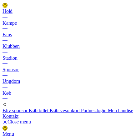
Hold
Kampe
Fans
Klubben
Stadion
Sponsor
Ungdom
Køb
Bliv sponsor
Køb billet
Køb sæsonkort
Partner-login
Merchandise
Kontakt
Close menu
Menu