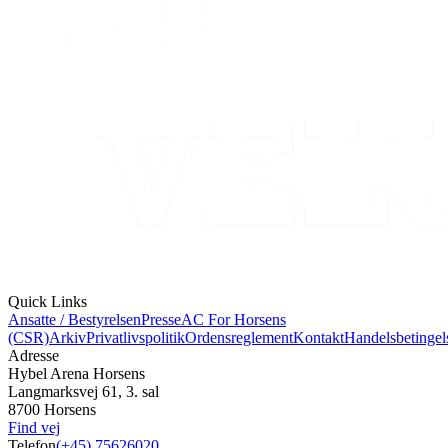
Quick Links
Ansatte / Bestyrelsen
Presse
AC For Horsens
(CSR)
Arkiv
Privatlivspolitik
Ordensreglement
Kontakt
Handelsbetingel
Adresse
Hybel Arena Horsens
Langmarksvej 61, 3. sal
8700 Horsens
Find vej
Telefon
(+45) 75626020