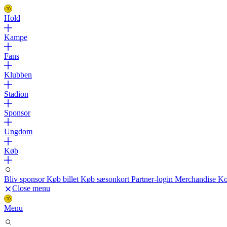
Hold
Kampe
Fans
Klubben
Stadion
Sponsor
Ungdom
Køb
Bliv sponsor
Køb billet
Køb sæsonkort
Partner-login
Merchandise
Ko
Close menu
Menu