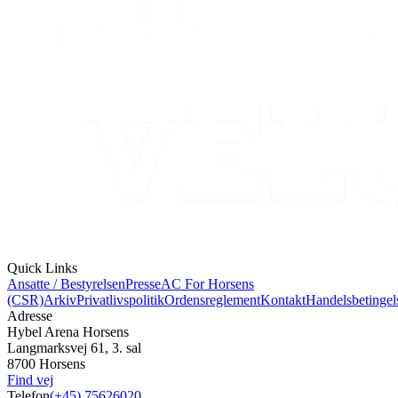
Quick Links
Ansatte / Bestyrelsen
Presse
AC For Horsens
(CSR)
Arkiv
Privatlivspolitik
Ordensreglement
Kontakt
Handelsbetingel
Adresse
Hybel Arena Horsens
Langmarksvej 61, 3. sal
8700 Horsens
Find vej
Telefon
(+45) 75626020