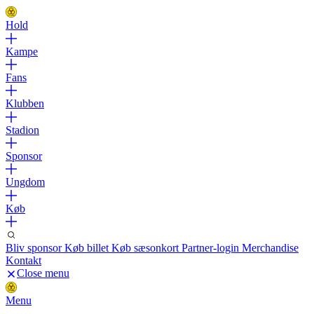
Hold
Kampe
Fans
Klubben
Stadion
Sponsor
Ungdom
Køb
Bliv sponsor
Køb billet
Køb sæsonkort
Partner-login
Merchandise
Kontakt
Close menu
Menu