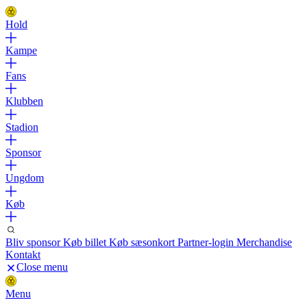
Hold
Kampe
Fans
Klubben
Stadion
Sponsor
Ungdom
Køb
Bliv sponsor
Køb billet
Køb sæsonkort
Partner-login
Merchandise
Kontakt
Close menu
Menu