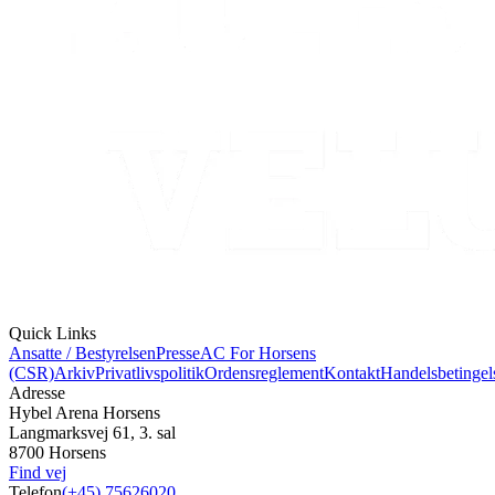
Quick Links
Ansatte / Bestyrelsen
Presse
AC For Horsens
(CSR)
Arkiv
Privatlivspolitik
Ordensreglement
Kontakt
Handelsbetingel
Adresse
Hybel Arena Horsens
Langmarksvej 61, 3. sal
8700 Horsens
Find vej
Telefon
(+45) 75626020