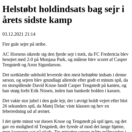
Helstøbt holdindsats bag sejr i
årets sidste kamp
03.12.2021 21:14
Fire gule sejre på stribe.
AC Horsens sikrede sig den fjerde sejr i træk, da FC Fredericia blev
besejret med 2-0 på Monjasa Park, og målene blev scoret af Casper
Tengstedt og Aron Sigurdarson.
Det sortklædte udehold leverede den mest helstøbte indsats i denne
sæson, og sejren blev grundlagt allerede efter godt et minuts spil, da
en storspillende David Kruse fandt Casper Tengstedt på kanten, og
han strøg forbi Erik Nissen, inden han bankede bolden i kassen.
Det vakte stor jubel i den gule lejr, der i øvrigt holdt vejret efter blot
26 sekunders spil, da Matej Delac viste klassen og hev en
feberredning ud af ærmet.
I det sjette minut var duoen Kruse og Tengstedt på spil igen, og det
gav en mulighed til Tengstedt, der fyrede af mod det lange hjørne,
men keeperen var på plads. Tre minutter senere måtte målmanden i