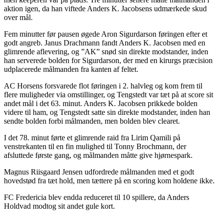
aktion igen, da han viftede Anders K. Jacobsens udmærkede skud
over mål.
Fem minutter før pausen øgede Aron Sigurdarson føringen efter et
godt angreb. Janus Drachmann fandt Anders K. Jacobsen med en
glimrende aflevering, og ”AK” snød sin direkte modstander, inden
han serverede bolden for Sigurdarson, der med en kirurgs præcision
udplacerede målmanden fra kanten af feltet.
AC Horsens forsvarede flot føringen i 2. halvleg og kom frem til
flere muligheder via omstillinger, og Tengstedt var tæt på at score sit
andet mål i det 63. minut. Anders K. Jacobsen prikkede bolden
videre til ham, og Tengstedt satte sin direkte modstander, inden han
sendte bolden forbi målmanden, men bolden blev clearet.
I det 78. minut førte et glimrende raid fra Lirim Qamili på
venstrekanten til en fin mulighed til Tonny Brochmann, der
afsluttede første gang, og målmanden måtte give hjørnespark.
Magnus Riisgaard Jensen udfordrede målmanden med et godt
hovedstød fra tæt hold, men tættere på en scoring kom holdene ikke.
FC Fredericia blev endda reduceret til 10 spillere, da Anders
Holdvad modtog sit andet gule kort.