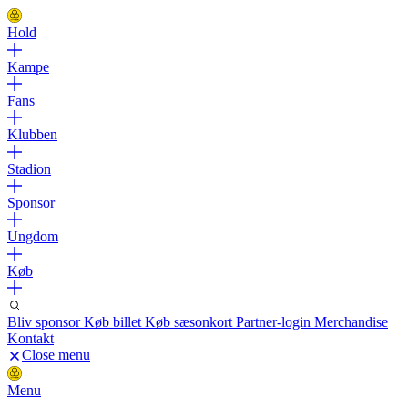
Hold
Kampe
Fans
Klubben
Stadion
Sponsor
Ungdom
Køb
Bliv sponsor
Køb billet
Køb sæsonkort
Partner-login
Merchandise
Kontakt
Close menu
Menu