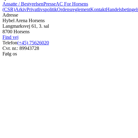
Ansatte / Bestyrelsen
Presse
AC For Horsens
(CSR)
Arkiv
Privatlivspolitik
Ordensreglement
Kontakt
Handelsbetingel
Adresse
Hybel Arena Horsens
Langmarksvej 61, 3. sal
8700 Horsens
Find vej
Telefon
(+45) 75626020
Cvr. nr.: 89943728
Følg os