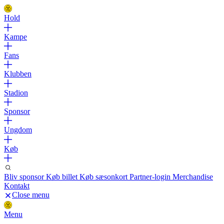
Hold
Kampe
Fans
Klubben
Stadion
Sponsor
Ungdom
Køb
Bliv sponsor
Køb billet
Køb sæsonkort
Partner-login
Merchandise
Kontakt
Close menu
Menu