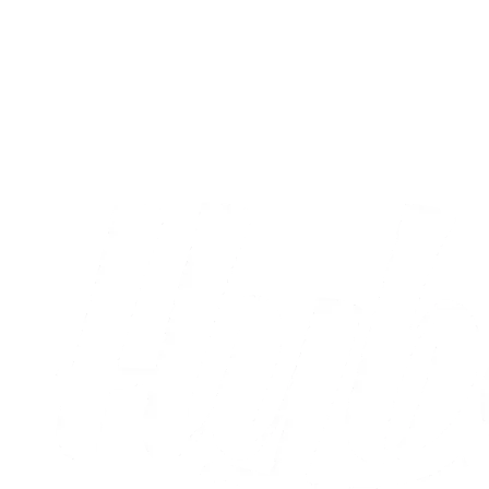
Pokal
AC Horsens skal møde IF Lyseng i Betano
Pokalen
06.08.2026
Alle nyheder