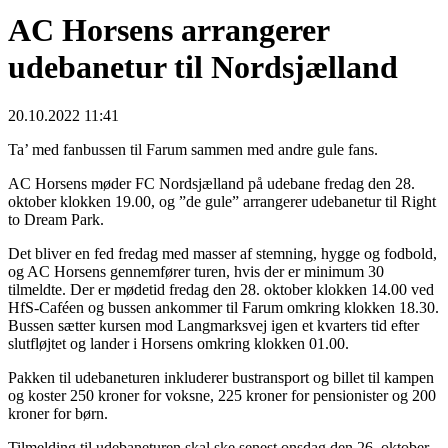
AC Horsens arrangerer
udebanetur til Nordsjælland
20.10.2022 11:41
Ta’ med fanbussen til Farum sammen med andre gule fans.
AC Horsens møder FC Nordsjælland på udebane fredag den 28.
oktober klokken 19.00, og ”de gule” arrangerer udebanetur til Right
to Dream Park.
Det bliver en fed fredag med masser af stemning, hygge og fodbold,
og AC Horsens gennemfører turen, hvis der er minimum 30
tilmeldte. Der er mødetid fredag den 28. oktober klokken 14.00 ved
HfS-Caféen og bussen ankommer til Farum omkring klokken 18.30.
Bussen sætter kursen mod Langmarksvej igen et kvarters tid efter
slutfløjtet og lander i Horsens omkring klokken 01.00.
Pakken til udebaneturen inkluderer bustransport og billet til kampen
og koster 250 kroner for voksne, 225 kroner for pensionister og 200
kroner for børn.
Tilmelding til udebaneturen skal ske senest onsdag den 26. oktober