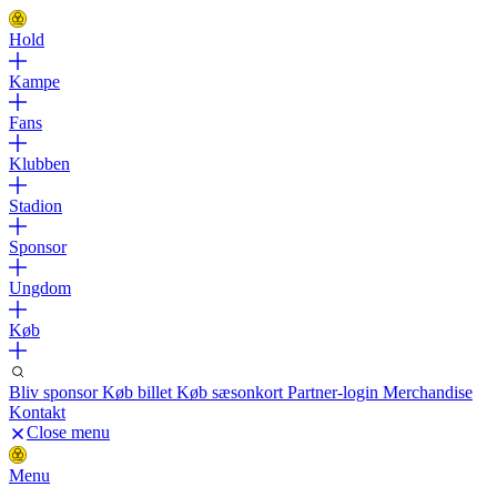
Hold
Kampe
Fans
Klubben
Stadion
Sponsor
Ungdom
Køb
Bliv sponsor
Køb billet
Køb sæsonkort
Partner-login
Merchandise
Kontakt
Close menu
Menu