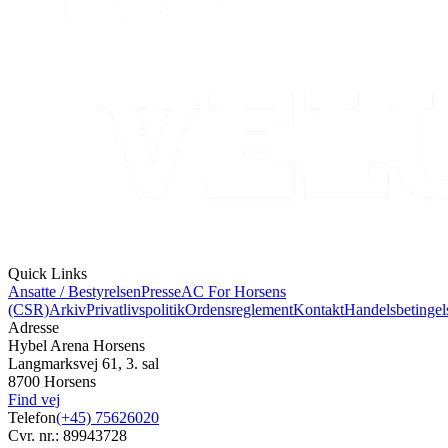
Quick Links
Ansatte / Bestyrelsen
Presse
AC For Horsens
(CSR)
Arkiv
Privatlivspolitik
Ordensreglement
Kontakt
Handelsbetingel
Adresse
Hybel Arena Horsens
Langmarksvej 61, 3. sal
8700 Horsens
Find vej
Telefon
(+45) 75626020
Cvr. nr.: 89943728