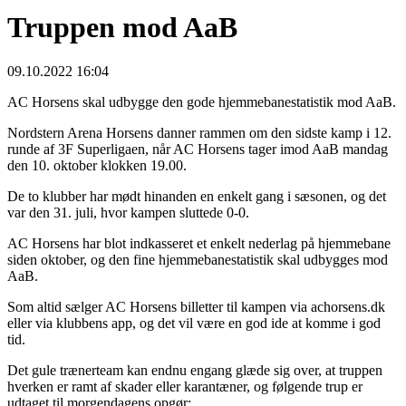
Truppen mod AaB
09.10.2022 16:04
AC Horsens skal udbygge den gode hjemmebanestatistik mod AaB.
Nordstern Arena Horsens danner rammen om den sidste kamp i 12.
runde af 3F Superligaen, når AC Horsens tager imod AaB mandag
den 10. oktober klokken 19.00.
De to klubber har mødt hinanden en enkelt gang i sæsonen, og det
var den 31. juli, hvor kampen sluttede 0-0.
AC Horsens har blot indkasseret et enkelt nederlag på hjemmebane
siden oktober, og den fine hjemmebanestatistik skal udbygges mod
AaB.
Som altid sælger AC Horsens billetter til kampen via achorsens.dk
eller via klubbens app, og det vil være en god ide at komme i god
tid.
Det gule trænerteam kan endnu engang glæde sig over, at truppen
hverken er ramt af skader eller karantæner, og følgende trup er
udtaget til morgendagens opgør: