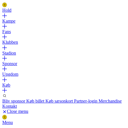
Hold
Kampe
Fans
Klubben
Stadion
Sponsor
Ungdom
Køb
Bliv sponsor
Køb billet
Køb sæsonkort
Partner-login
Merchandise
Kontakt
Close menu
Menu