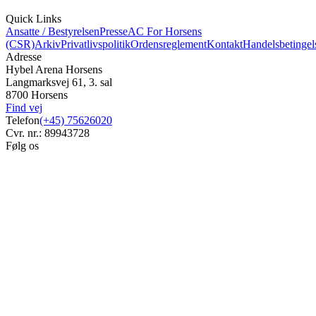
Quick Links
Ansatte / Bestyrelsen
Presse
AC For Horsens
(CSR)
Arkiv
Privatlivspolitik
Ordensreglement
Kontakt
Handelsbetingel
Adresse
Hybel Arena Horsens
Langmarksvej 61, 3. sal
8700 Horsens
Find vej
Telefon
(+45) 75626020
Cvr. nr.: 89943728
Følg os