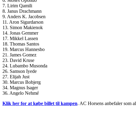
6. Moses Opondo
7. Lirim Qamili
8. Janus Drachmann
9. Anders K. Jacobsen
11. Aron Sigurdarson
13. Simon Makienok
14. Jonas Gemmer
17. Mikkel Lassen
18. Thomas Santos
19. Marcus Hannesbo
21. James Gomez
23. David Kruse
24. Lubambo Musonda
26. Samson Iyede
27. Elijah Just
30. Marcus Bobjerg
34. Magnus Isager
36. Angelo Nehmé
Klik her for at købe billet til kampen
. AC Horsens anbefaler som alt