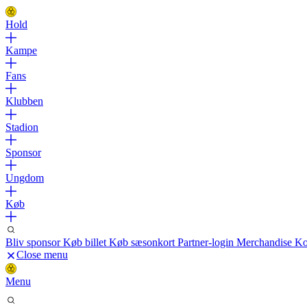
Hold
Kampe
Fans
Klubben
Stadion
Sponsor
Ungdom
Køb
Bliv sponsor
Køb billet
Køb sæsonkort
Partner-login
Merchandise
Ko
Close menu
Menu