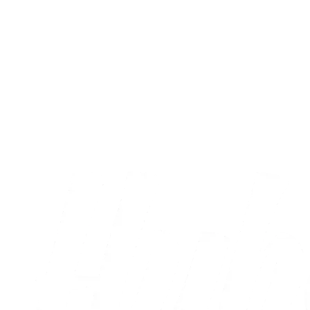
Træningskamp
AC Horsens sejrede i testkamp
03.08.2026
Alle nyheder