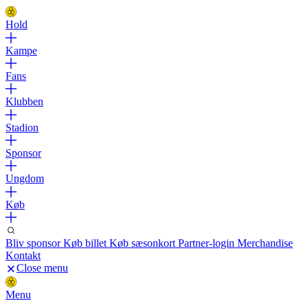
Hold
Kampe
Fans
Klubben
Stadion
Sponsor
Ungdom
Køb
Bliv sponsor
Køb billet
Køb sæsonkort
Partner-login
Merchandise
Kontakt
Close menu
Menu