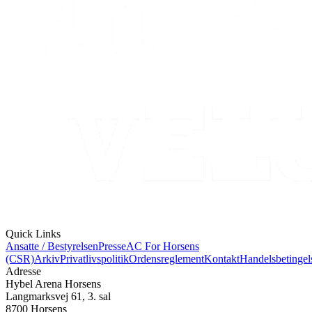
Quick Links
Ansatte / Bestyrelsen
Presse
AC For Horsens
(CSR)
Arkiv
Privatlivspolitik
Ordensreglement
Kontakt
Handelsbetingel
Adresse
Hybel Arena Horsens
Langmarksvej 61, 3. sal
8700 Horsens