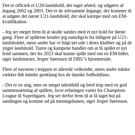
Det er officielt et U20-landshold, der tager afsted, og udgøres af
årgang 2002 og 2003. Det er de selvsamme årgange, der kommer til
at udgøre det næste U21-landshold, der skal kæmpe med om EM-
kvalifikation.
- Jeg ser meget frem til at skulle samles med et nyt hold for første
gang. Flere af spillerne kender jeg naturligvis fra tidligere på U21-
landsholdet, mens andre har vi fulgt tæt ude i deres klubber og på de
yngre landshold. Turen og kampene handler om at få spillet et nyt
hold sammen, der fra 2023 skal kunne spille med om en EM-billet,
siger landstræner, Jesper Sørensen til DBU’s hjemmeside.
Flere af navnene i truppen er allerede velkendte, mens andre måske
vækker lidt mindre genklang hos de danske fodboldfans.
- Det er en ung, men en meget talentfuld og bred trup med en god
sammensætning af spillere, hvor erfaringen varier fra Champions
League til Superligaen. Jeg ser derfor frem til at få taget hul på
samlingen og komme ud på træningsbanen, siger Jesper Sørensen.