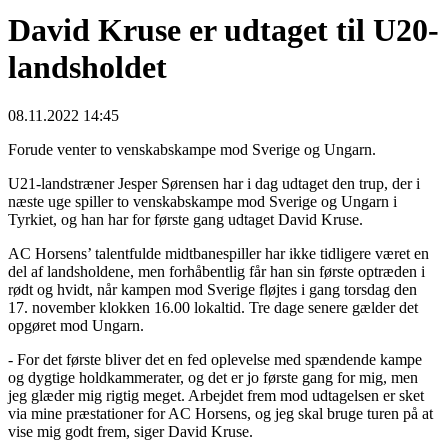
David Kruse er udtaget til U20-
landsholdet
08.11.2022 14:45
Forude venter to venskabskampe mod Sverige og Ungarn.
U21-landstræner Jesper Sørensen har i dag udtaget den trup, der i
næste uge spiller to venskabskampe mod Sverige og Ungarn i
Tyrkiet, og han har for første gang udtaget David Kruse.
AC Horsens’ talentfulde midtbanespiller har ikke tidligere været en
del af landsholdene, men forhåbentlig får han sin første optræden i
rødt og hvidt, når kampen mod Sverige fløjtes i gang torsdag den
17. november klokken 16.00 lokaltid. Tre dage senere gælder det
opgøret mod Ungarn.
- For det første bliver det en fed oplevelse med spændende kampe
og dygtige holdkammerater, og det er jo første gang for mig, men
jeg glæder mig rigtig meget. Arbejdet frem mod udtagelsen er sket
via mine præstationer for AC Horsens, og jeg skal bruge turen på at
vise mig godt frem, siger David Kruse.