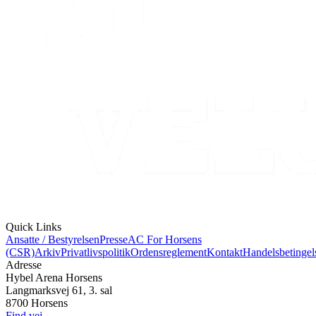
Quick Links
Ansatte / Bestyrelsen
Presse
AC For Horsens
(CSR)
Arkiv
Privatlivspolitik
Ordensreglement
Kontakt
Handelsbetingel
Adresse
Hybel Arena Horsens
Langmarksvej 61, 3. sal
8700 Horsens
Find vej