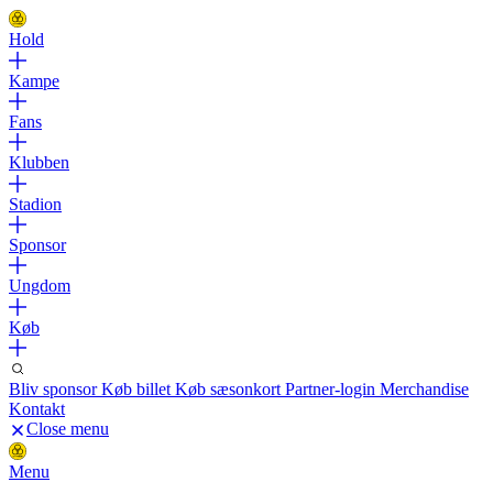
Hold
Kampe
Fans
Klubben
Stadion
Sponsor
Ungdom
Køb
Bliv sponsor
Køb billet
Køb sæsonkort
Partner-login
Merchandise
Kontakt
Close menu
Menu