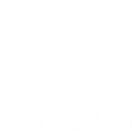
Træningskamp
Truppen mod Silkeborg IF
03.08.2026
Alle nyheder