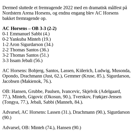
Dermed sluttede et fremragende 2022 med en dramatisk målfest på
Nordstern Arena Horsens, og endnu engang blev AC Horsens
bakket fremragende op.
AC Horsens – OB 3-3 (2-2)
0-1 Emmanuel Sabbi (4.)
0-2 Yankuba Minteh (19.)
1-2 Aron Sigurdarson (34.)
2-2 Thomas Santos (36.)
3-2 Thomas Santos (51.)
3-3 Issam Jebali (56.)
AC Horsens: Bobjerg, Santos, Lassen, Kiilerich, Ludwig, Musonda,
Opondo, Drachmann (Just, 62.), Gemmer (Kruse, 85.), Sigurdarson,
Jacobsen (Makienok, 76.).
OB: Hansen, Grubbe, Paulsen, Ivancevic, Skjelvik (Adelgaard,
77.), Minteh, Gigovic (Okosun, 90.), Tverskov, Frøkjær-Jensen
(Tongya, 77.), Jebali, Sabbi (Manneh, 84.).
Advarsel, AC Horsens: Lassen (31.), Drachmann (90.), Sigurdarson
(90.)
Advarsel, OB: Minteh (74.), Hansen (90.)