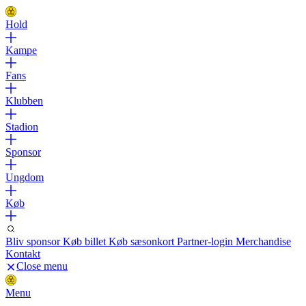
Hold
Kampe
Fans
Klubben
Stadion
Sponsor
Ungdom
Køb
Bliv sponsor
Køb billet
Køb sæsonkort
Partner-login
Merchandise
Kontakt
Close menu
Menu