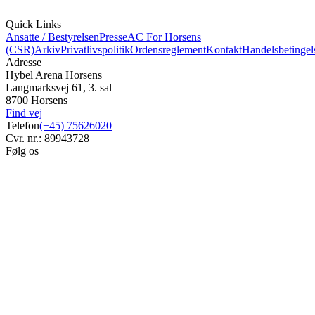
Quick Links
Ansatte / Bestyrelsen
Presse
AC For Horsens
(CSR)
Arkiv
Privatlivspolitik
Ordensreglement
Kontakt
Handelsbetingel
Adresse
Hybel Arena Horsens
Langmarksvej 61, 3. sal
8700 Horsens
Find vej
Telefon
(+45) 75626020
Cvr. nr.: 89943728
Følg os