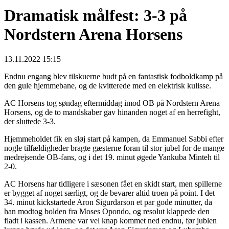
Dramatisk målfest: 3-3 på
Nordstern Arena Horsens
13.11.2022 15:15
Endnu engang blev tilskuerne budt på en fantastisk fodboldkamp på
den gule hjemmebane, og de kvitterede med en elektrisk kulisse.
AC Horsens tog søndag eftermiddag imod OB på Nordstern Arena
Horsens, og de to mandskaber gav hinanden noget af en herrefight,
der sluttede 3-3.
Hjemmeholdet fik en sløj start på kampen, da Emmanuel Sabbi efter
nogle tilfældigheder bragte gæsterne foran til stor jubel for de mange
medrejsende OB-fans, og i det 19. minut øgede Yankuba Minteh til
2-0.
AC Horsens har tidligere i sæsonen fået en skidt start, men spillerne
er bygget af noget særligt, og de bevarer altid troen på point. I det
34. minut kickstartede Aron Sigurdarson et par gode minutter, da
han modtog bolden fra Moses Opondo, og resolut klappede den
fladt i kassen. Armene var vel knap kommet ned endnu, før jublen