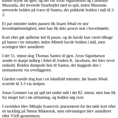
kunne bryde ud igen, og det var Aron Sigurdarson og Lubambo
Musonda, der leverede forarbejdet med to-spil, inden Musonda
serverede bolden på tværs til Santos, der prikkede bolden i mål til 2-
2.
Et par minutter inden pausen fik Issam Jebali en stor
hovedstødsmulighed, men han fik ikke power nok i hovedstødet.
Kort efter gik spillerne ind til pause, og de havde kun været tilbage
på banen i tre minutter, inden Minteh havde bolden i mål, men
scoringen blev annulleret.
I det 51. minut slog Thomas Santos til igen. Aron Sigurdarson
sendte et skarpt indlæg i feltet til Anders K. Jacobsen, der blev revet
omkuld. Bolden dumpede hen til Santos, der huggede den i
netmaskerne via overliggeren.
Glæden varede dog kun i en håndfuld minutter, før Issam Jebali
scorede til 3-3 via stolpen.
Jonas Gemmer var på spil tæt under mål i det 82. minut, men han fik
for meget fart i sin afslutning, og bolden røg over.
I overtiden blev Mihajlo Ivancevic præsenteret for det røde kort efter
en tackling på Simon Makienok, men udvisningen blev annulleret
efter VAR-gennemsyn.