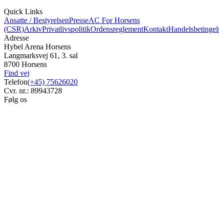
Quick Links
Ansatte / Bestyrelsen
Presse
AC For Horsens
(CSR)
Arkiv
Privatlivspolitik
Ordensreglement
Kontakt
Handelsbetingel
Adresse
Hybel Arena Horsens
Langmarksvej 61, 3. sal
8700 Horsens
Find vej
Telefon
(+45) 75626020
Cvr. nr.: 89943728
Følg os