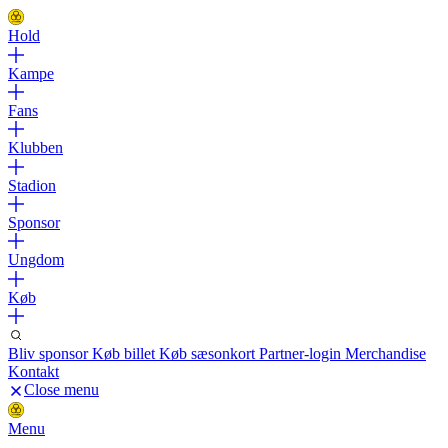
Hold
Kampe
Fans
Klubben
Stadion
Sponsor
Ungdom
Køb
Bliv sponsor
Køb billet
Køb sæsonkort
Partner-login
Merchandise
Kontakt
Close menu
Menu