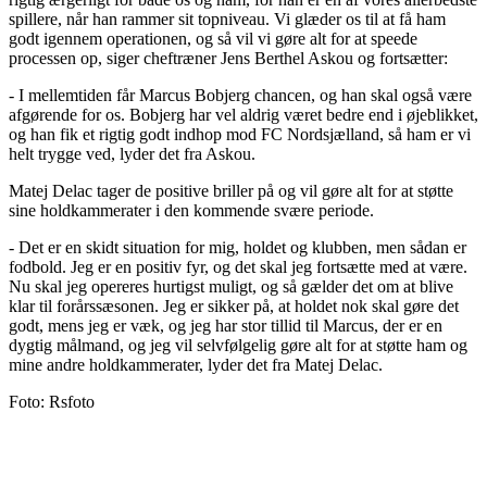
spillere, når han rammer sit topniveau. Vi glæder os til at få ham
godt igennem operationen, og så vil vi gøre alt for at speede
processen op, siger cheftræner Jens Berthel Askou og fortsætter:
- I mellemtiden får Marcus Bobjerg chancen, og han skal også være
afgørende for os. Bobjerg har vel aldrig været bedre end i øjeblikket,
og han fik et rigtig godt indhop mod FC Nordsjælland, så ham er vi
helt trygge ved, lyder det fra Askou.
Matej Delac tager de positive briller på og vil gøre alt for at støtte
sine holdkammerater i den kommende svære periode.
- Det er en skidt situation for mig, holdet og klubben, men sådan er
fodbold. Jeg er en positiv fyr, og det skal jeg fortsætte med at være.
Nu skal jeg opereres hurtigst muligt, og så gælder det om at blive
klar til forårssæsonen. Jeg er sikker på, at holdet nok skal gøre det
godt, mens jeg er væk, og jeg har stor tillid til Marcus, der er en
dygtig målmand, og jeg vil selvfølgelig gøre alt for at støtte ham og
mine andre holdkammerater, lyder det fra Matej Delac.
Foto: Rsfoto