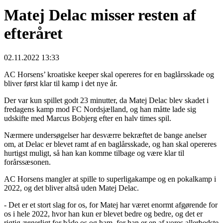
Matej Delac misser resten af
efteråret
02.11.2022 13:33
AC Horsens’ kroatiske keeper skal opereres for en baglårsskade og
bliver først klar til kamp i det nye år.
Der var kun spillet godt 23 minutter, da Matej Delac blev skadet i
fredagens kamp mod FC Nordsjælland, og han måtte lade sig
udskifte med Marcus Bobjerg efter en halv times spil.
Nærmere undersøgelser har desværre bekræftet de bange anelser
om, at Delac er blevet ramt af en baglårsskade, og han skal opereres
hurtigst muligt, så han kan komme tilbage og være klar til
forårssæsonen.
AC Horsens mangler at spille to superligakampe og en pokalkamp i
2022, og det bliver altså uden Matej Delac.
- Det er et stort slag for os, for Matej har været enormt afgørende for
os i hele 2022, hvor han kun er blevet bedre og bedre, og det er
rigtig ærgerligt for både os og ham, for han er en af vores allerbedste