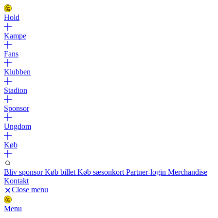
Hold
Kampe
Fans
Klubben
Stadion
Sponsor
Ungdom
Køb
Bliv sponsor
Køb billet
Køb sæsonkort
Partner-login
Merchandise
Kontakt
Close menu
Menu