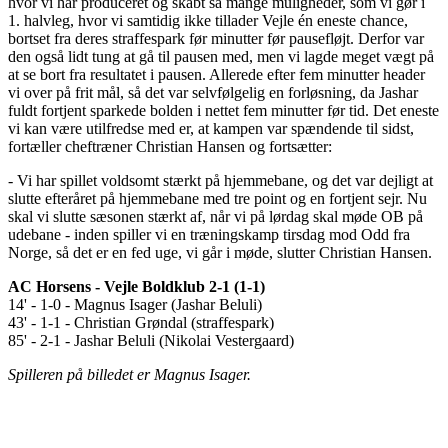
hvor vi har produceret og skabt så mange muligheder, som vi gør i
1. halvleg, hvor vi samtidig ikke tillader Vejle én eneste chance,
bortset fra deres straffespark før minutter før pausefløjt. Derfor var
den også lidt tung at gå til pausen med, men vi lagde meget vægt på
at se bort fra resultatet i pausen. Allerede efter fem minutter header
vi over på frit mål, så det var selvfølgelig en forløsning, da Jashar
fuldt fortjent sparkede bolden i nettet fem minutter før tid. Det eneste
vi kan være utilfredse med er, at kampen var spændende til sidst,
fortæller cheftræner Christian Hansen og fortsætter:
- Vi har spillet voldsomt stærkt på hjemmebane, og det var dejligt at
slutte efteråret på hjemmebane med tre point og en fortjent sejr. Nu
skal vi slutte sæsonen stærkt af, når vi på lørdag skal møde OB på
udebane - inden spiller vi en træningskamp tirsdag mod Odd fra
Norge, så det er en fed uge, vi går i møde, slutter Christian Hansen.
AC Horsens - Vejle Boldklub 2-1 (1-1)
14' - 1-0 - Magnus Isager (Jashar Beluli)
43' - 1-1 - Christian Grøndal (straffespark)
85' - 2-1 - Jashar Beluli (Nikolai Vestergaard)
Spilleren på billedet er Magnus Isager.