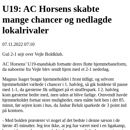
U19: AC Horsens skabte
mange chancer og nedlagde
lokalrivaler
07.11.2022 07:10
Gul 2-1 sejr over Vejle Boldklub.
AC Horsens’ U19-mandskab fortsatte deres flotte hjemmebaneform,
da naboerne fra Vejle blev sendt hjem med et 2-1 nederlag.
Magnus Isager bragte hjemmeholdet i front tidligt, og selvom
hjemmeholdet væltede i chancer i 1. halvleg, så gik holdene til pause
med 1-1, da gæsterne fik udlignet på et straffespark. I 2. halvleg
kom gæsterne bedre med, men uden at blive farlige. Omvendt havde
hjemmeholdet fortsat store muligheder, men måtte helt hen i det 85.
minut, før sejren kom i hus, da Jashar Beluli sparkede de 3 point ind
på kontoen.
- Med bolden præsterer vi noget af det bedste i denne sæson i de
første 45 minutter. Jeg tror ikke, at jeg har været med i en ligakamp,