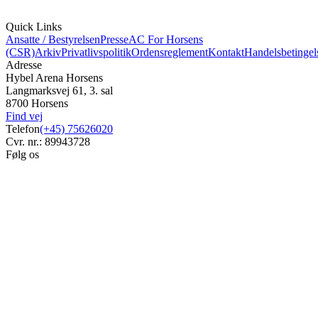
Quick Links
Ansatte / Bestyrelsen
Presse
AC For Horsens
(CSR)
Arkiv
Privatlivspolitik
Ordensreglement
Kontakt
Handelsbetingel
Adresse
Hybel Arena Horsens
Langmarksvej 61, 3. sal
8700 Horsens
Find vej
Telefon
(+45) 75626020
Cvr. nr.: 89943728
Følg os