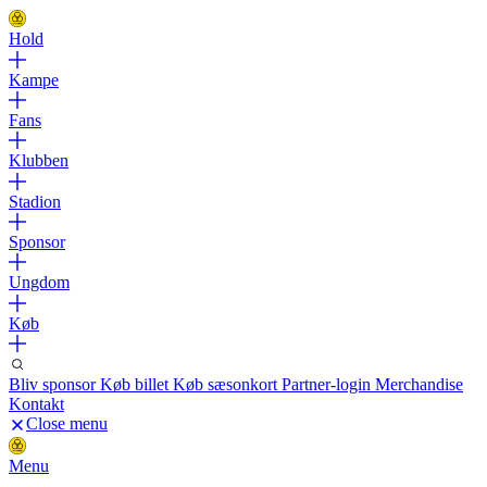
Hold
Kampe
Fans
Klubben
Stadion
Sponsor
Ungdom
Køb
Bliv sponsor
Køb billet
Køb sæsonkort
Partner-login
Merchandise
Kontakt
Close menu
Menu