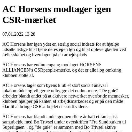
AC Horsens modtager igen
CSR-mærket
07.01.2022 13:28
AC Horsens har igen ydet en særlig social indsats for at hjælpe
udsatte ledige til at tjene deres egen løn og til at opleve glæden ved
fællesskabet og hverdagen på en arbejdsplads
AC Horsens har endnu engang modtaget HORSENS
ALLIANCEN’s CSRpeople-mærke, og det er alle i og omkring
klubben stolte af.
AC Horsens tager som byens klub et stort socialt ansvar i
lokalområdet og vil gerne udbygge det endnu mere. ”De gule”
arbejder blandt andet på at aktivere netværket overfor de mennesker,
klubben hjælper på kanten af arbejdsmarkedet og er på den måde
klar til at bringe CSR-arbejdet et skridt videre.
AC Horsens har blandt andet gennem flere år haft et fantastisk
samarbejde med Bo Trivsel under overskriften "Fra Sundparken til
Superligaen", og ”de gule” er sammen med Bo Trivsel aktive