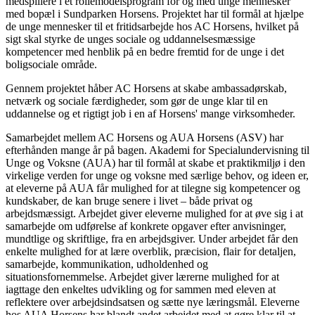
medspillere i et rollemodelsprogram for og med unge mennesker
med bopæl i Sundparken Horsens. Projektet har til formål at hjælpe
de unge mennesker til et fritidsarbejde hos AC Horsens, hvilket på
sigt skal styrke de unges sociale og uddannelsesmæssige
kompetencer med henblik på en bedre fremtid for de unge i det
boligsociale område.
Gennem projektet håber AC Horsens at skabe ambassadørskab,
netværk og sociale færdigheder, som gør de unge klar til en
uddannelse og et rigtigt job i en af Horsens' mange virksomheder.
Samarbejdet mellem AC Horsens og AUA Horsens (ASV) har
efterhånden mange år på bagen. Akademi for Specialundervisning til
Unge og Voksne (AUA) har til formål at skabe et praktikmiljø i den
virkelige verden for unge og voksne med særlige behov, og ideen er,
at eleverne på AUA får mulighed for at tilegne sig kompetencer og
kundskaber, de kan bruge senere i livet – både privat og
arbejdsmæssigt. Arbejdet giver eleverne mulighed for at øve sig i at
samarbejde om udførelse af konkrete opgaver efter anvisninger,
mundtlige og skriftlige, fra en arbejdsgiver. Under arbejdet får den
enkelte mulighed for at lære overblik, præcision, flair for detaljen,
samarbejde, kommunikation, udholdenhed og
situationsfornemmelse. Arbejdet giver lærerne mulighed for at
iagttage den enkeltes udvikling og for sammen med eleven at
reflektere over arbejdsindsatsen og sætte nye læringsmål. Eleverne
hos AUA Horsens har blandt andet arbejdet med at gøre klar til at