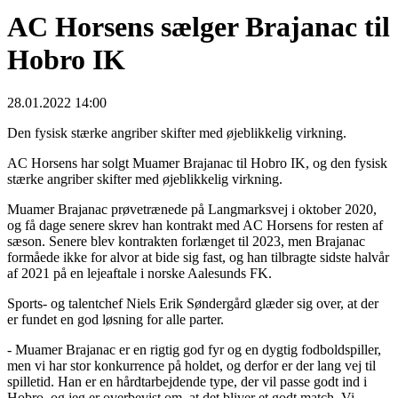
AC Horsens sælger Brajanac til
Hobro IK
28.01.2022 14:00
Den fysisk stærke angriber skifter med øjeblikkelig virkning.
AC Horsens har solgt Muamer Brajanac til Hobro IK, og den fysisk
stærke angriber skifter med øjeblikkelig virkning.
Muamer Brajanac prøvetrænede på Langmarksvej i oktober 2020,
og få dage senere skrev han kontrakt med AC Horsens for resten af
sæson. Senere blev kontrakten forlænget til 2023, men Brajanac
formåede ikke for alvor at bide sig fast, og han tilbragte sidste halvår
af 2021 på en lejeaftale i norske Aalesunds FK.
Sports- og talentchef Niels Erik Søndergård glæder sig over, at der
er fundet en god løsning for alle parter.
- Muamer Brajanac er en rigtig god fyr og en dygtig fodboldspiller,
men vi har stor konkurrence på holdet, og derfor er der lang vej til
spilletid. Han er en hårdtarbejdende type, der vil passe godt ind i
Hobro, og jeg er overbevist om, at det bliver et godt match. Vi