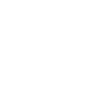
Sæt X i kalenderen: Runde otte og ni er
nu fastlagt
05.08.2026
Alle nyheder