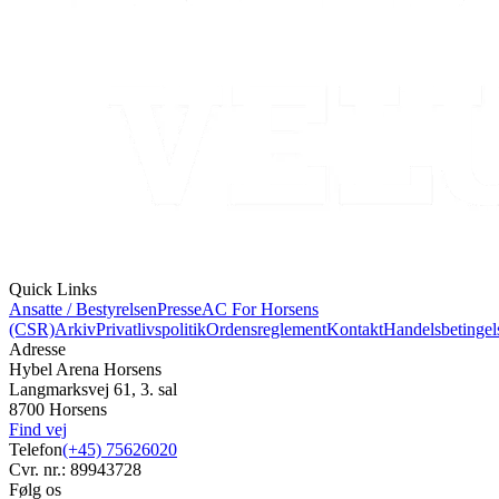
Quick Links
Ansatte / Bestyrelsen
Presse
AC For Horsens
(CSR)
Arkiv
Privatlivspolitik
Ordensreglement
Kontakt
Handelsbetingel
Adresse
Hybel Arena Horsens
Langmarksvej 61, 3. sal
8700 Horsens
Find vej
Telefon
(+45) 75626020
Cvr. nr.: 89943728
Følg os