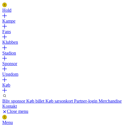
Hold
Kampe
Fans
Klubben
Stadion
Sponsor
Ungdom
Køb
Bliv sponsor
Køb billet
Køb sæsonkort
Partner-login
Merchandise
Kontakt
Close menu
Menu