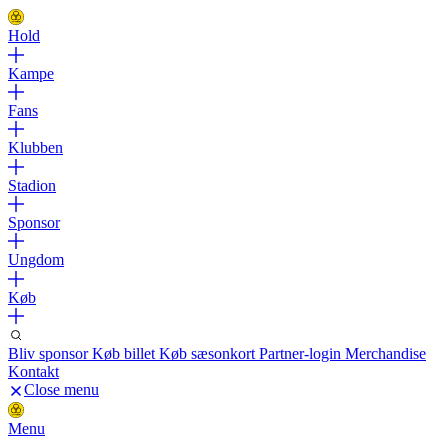
Hold
Kampe
Fans
Klubben
Stadion
Sponsor
Ungdom
Køb
Bliv sponsor
Køb billet
Køb sæsonkort
Partner-login
Merchandise
Kontakt
Close menu
Menu