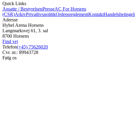
Quick Links
Ansatte / Bestyrelsen
Presse
AC For Horsens
(CSR)
Arkiv
Privatlivspolitik
Ordensreglement
Kontakt
Handelsbetingel
Adresse
Hybel Arena Horsens
Langmarksvej 61, 3. sal
8700 Horsens
Find vej
Telefon
(+45) 75626020
Cvr. nr.: 89943728
Følg os