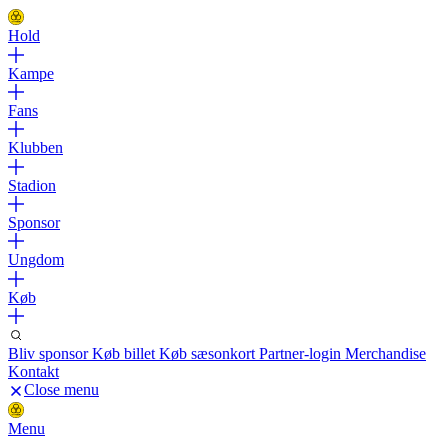
Hold
Kampe
Fans
Klubben
Stadion
Sponsor
Ungdom
Køb
Bliv sponsor
Køb billet
Køb sæsonkort
Partner-login
Merchandise
Kontakt
Close menu
Menu