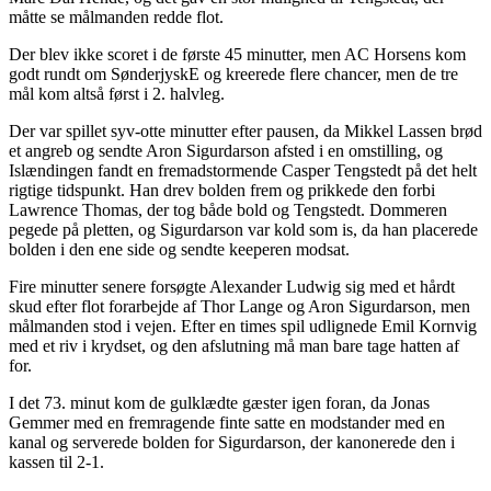
måtte se målmanden redde flot.
Der blev ikke scoret i de første 45 minutter, men AC Horsens kom
godt rundt om SønderjyskE og kreerede flere chancer, men de tre
mål kom altså først i 2. halvleg.
Der var spillet syv-otte minutter efter pausen, da Mikkel Lassen brød
et angreb og sendte Aron Sigurdarson afsted i en omstilling, og
Islændingen fandt en fremadstormende Casper Tengstedt på det helt
rigtige tidspunkt. Han drev bolden frem og prikkede den forbi
Lawrence Thomas, der tog både bold og Tengstedt. Dommeren
pegede på pletten, og Sigurdarson var kold som is, da han placerede
bolden i den ene side og sendte keeperen modsat.
Fire minutter senere forsøgte Alexander Ludwig sig med et hårdt
skud efter flot forarbejde af Thor Lange og Aron Sigurdarson, men
målmanden stod i vejen. Efter en times spil udlignede Emil Kornvig
med et riv i krydset, og den afslutning må man bare tage hatten af
for.
I det 73. minut kom de gulklædte gæster igen foran, da Jonas
Gemmer med en fremragende finte satte en modstander med en
kanal og serverede bolden for Sigurdarson, der kanonerede den i
kassen til 2-1.