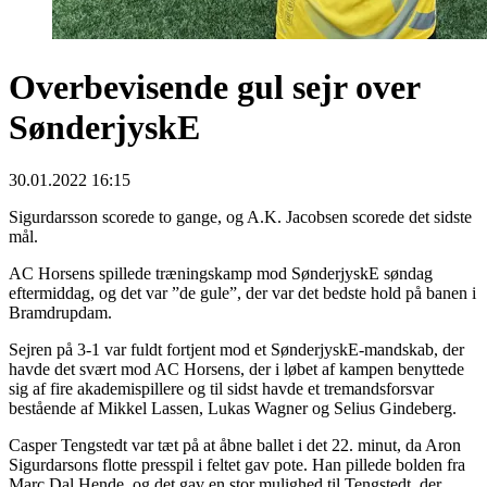
Overbevisende gul sejr over
SønderjyskE
30.01.2022 16:15
Sigurdarsson scorede to gange, og A.K. Jacobsen scorede det sidste
mål.
AC Horsens spillede træningskamp mod SønderjyskE søndag
eftermiddag, og det var ”de gule”, der var det bedste hold på banen i
Bramdrupdam.
Sejren på 3-1 var fuldt fortjent mod et SønderjyskE-mandskab, der
havde det svært mod AC Horsens, der i løbet af kampen benyttede
sig af fire akademispillere og til sidst havde et tremandsforsvar
bestående af Mikkel Lassen, Lukas Wagner og Selius Gindeberg.
Casper Tengstedt var tæt på at åbne ballet i det 22. minut, da Aron
Sigurdarsons flotte presspil i feltet gav pote. Han pillede bolden fra
Marc Dal Hende, og det gav en stor mulighed til Tengstedt, der