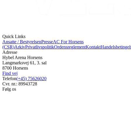
Quick Links
Ansatte / Bestyrelsen
Presse
AC For Horsens
(CSR)
Arkiv
Privatlivspolitik
Ordensreglement
Kontakt
Handelsbetingel
Adresse
Hybel Arena Horsens
Langmarksvej 61, 3. sal
8700 Horsens
Find vej
Telefon
(+45) 75626020
Cvr. nr.: 89943728
Følg os