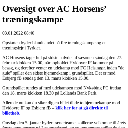
Oversigt over AC Horsens’
træningskampe
03.01.2022 08:40
Opstarten byder blandt andet på fire træningskampe og en
træningslejr i Tyrkiet.
AC Horsens tager hul på sidste halvdel af sæsonen søndag den 27.
februar klokken 15.00, når topholdet Hvidovre IF kommer på
besøg, og derefter venter en udekamp mod FC Helsingør, inden ”de
gule” spiller den sidste hjemmekamp i grundspillet. Det er mod
Esbjerg fB søndag den 13. marts klokken 15.00.
Grundspillet rundes af med udekampen mod Nykøbing FC fredag
den 18. marts klokken 18.30 på Lollands Bank Park.
Allerede nu kan du sikre dig en billet til de to hjemmekampe mod
Hvidovre IF og Esbjerg fB –
klik her for at gå direkte til
billetkøb.
Onsdag den 5. januar byder trænerteamet spillerne velkomne til årets
første træningspas på Langmarksvej, og en uge senere spiller de den