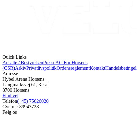
Quick Links
Ansatte / Bestyrelsen
Presse
AC For Horsens
(CSR)
Arkiv
Privatlivspolitik
Ordensreglement
Kontakt
Handelsbetingel
Adresse
Hybel Arena Horsens
Langmarksvej 61, 3. sal
8700 Horsens
Find vej
Telefon
(+45) 75626020
Cvr. nr.: 89943728
Følg os