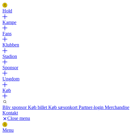
Hold
Kampe
Fans
Klubben
Stadion
Sponsor
Ungdom
Køb
Bliv sponsor
Køb billet
Køb sæsonkort
Partner-login
Merchandise
Kontakt
Close menu
Menu