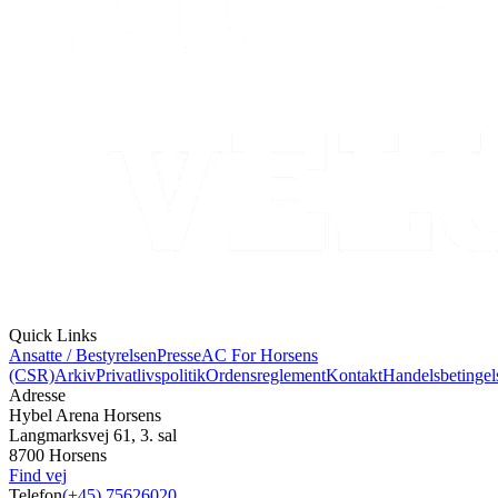
Quick Links
Ansatte / Bestyrelsen
Presse
AC For Horsens
(CSR)
Arkiv
Privatlivspolitik
Ordensreglement
Kontakt
Handelsbetingel
Adresse
Hybel Arena Horsens
Langmarksvej 61, 3. sal
8700 Horsens
Find vej
Telefon
(+45) 75626020