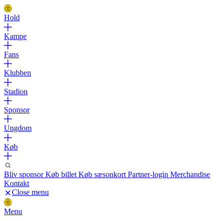
Hold
Kampe
Fans
Klubben
Stadion
Sponsor
Ungdom
Køb
Bliv sponsor
Køb billet
Køb sæsonkort
Partner-login
Merchandise
Kontakt
Close menu
Menu