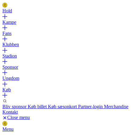
Hold
Kampe
Fans
Klubben
Stadion
Sponsor
Ungdom
Køb
Bliv sponsor
Køb billet
Køb sæsonkort
Partner-login
Merchandise
Kontakt
Close menu
Menu