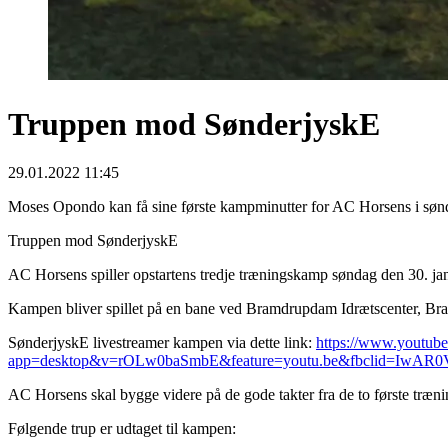
Truppen mod SønderjyskE
29.01.2022 11:45
Moses Opondo kan få sine første kampminutter for AC Horsens i s
Truppen mod SønderjyskE
AC Horsens spiller opstartens tredje træningskamp søndag den 30. j
Kampen bliver spillet på en bane ved Bramdrupdam Idrætscenter, Bramd
SønderjyskE livestreamer kampen via dette link:
https://www.youtub
app=desktop&v=rOLw0baSmbE&feature=youtu.be&fbclid=Iw
AC Horsens skal bygge videre på de gode takter fra de to første træn
Følgende trup er udtaget til kampen: