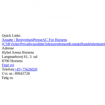
Quick Links
Ansatte / Bestyrelsen
Presse
AC For Horsens
(CSR)
Arkiv
Privatlivspolitik
Ordensreglement
Kontakt
Handelsbetingel
Adresse
Hybel Arena Horsens
Langmarksvej 61, 3. sal
8700 Horsens
Find vej
Telefon
(+45) 75626020
Cvr. nr.: 89943728
Følg os