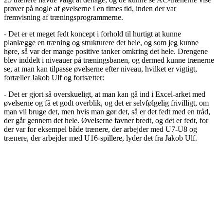
prøver på nogle af øvelserne i en times tid, inden der var
fremvisning af træningsprogrammerne.
- Det er et meget fedt koncept i forhold til hurtigt at kunne
planlægge en træning og strukturere det hele, og som jeg kunne
høre, så var der mange positive tanker omkring det hele. Drengene
blev inddelt i niveauer på træningsbanen, og dermed kunne trænerne
se, at man kan tilpasse øvelserne efter niveau, hvilket er vigtigt,
fortæller Jakob Ulf og fortsætter:
- Det er gjort så overskueligt, at man kan gå ind i Excel-arket med
øvelserne og få et godt overblik, og det er selvfølgelig frivilligt, om
man vil bruge det, men hvis man gør det, så er det fedt med en tråd,
der går gennem det hele. Øvelserne favner bredt, og det er fedt, for
der var for eksempel både trænere, der arbejder med U7-U8 og
trænere, der arbejder med U16-spillere, lyder det fra Jakob Ulf.