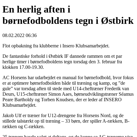
En herlig aften i
børnefodboldens tegn i Østbirk
08.02.2022 06:36
Flot opbakning fra klubberne i Insero Klubsamarbejdet.
De fantastiske forhold i Østbirk IF dannede rammen om et par
herlige timer i børnefodboldens tegn torsdag den 3. februar fra
klokken 17.00-19.30.
AC Horsens har udarbejdet en manual for børnefodbold, hvor fokus
er at optimere børnefodbolden både til træning og kamp, og ”de
gule” var torsdag aften til stede med U14-cheftræner Frederik van
Deurs, U15-cheftræner Simon Aaes, børneudviklingstræner Séamus
Peare Bartholdy og Torben Knudsen, der er leder af INSERO
Klubsamarbejdet.
Jakob Ulf er træner for U12-drengene fra Horsens Nord, og de
stillede talstærkt op til træning – 33 børn, der spiller A-rækken, B-
rækken og C-rækken.
25 trænere havde valgt at deltage, og de kunne se AC-trænerne vise