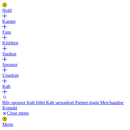
Hold
Kampe
Fans
Klubben
Stadion
Sponsor
Ungdom
Køb
Bliv sponsor
Køb billet
Køb sæsonkort
Partner-login
Merchandise
Kontakt
Close menu
Menu