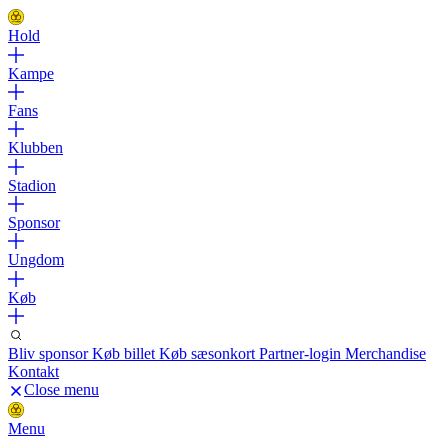
Hold
Kampe
Fans
Klubben
Stadion
Sponsor
Ungdom
Køb
Bliv sponsor
Køb billet
Køb sæsonkort
Partner-login
Merchandise
Kontakt
Close menu
Menu