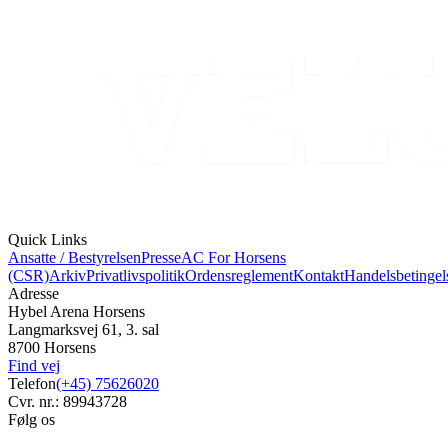
Quick Links
Ansatte / Bestyrelsen
Presse
AC For Horsens
(CSR)
Arkiv
Privatlivspolitik
Ordensreglement
Kontakt
Handelsbetingel
Adresse
Hybel Arena Horsens
Langmarksvej 61, 3. sal
8700 Horsens
Find vej
Telefon
(+45) 75626020
Cvr. nr.: 89943728
Følg os