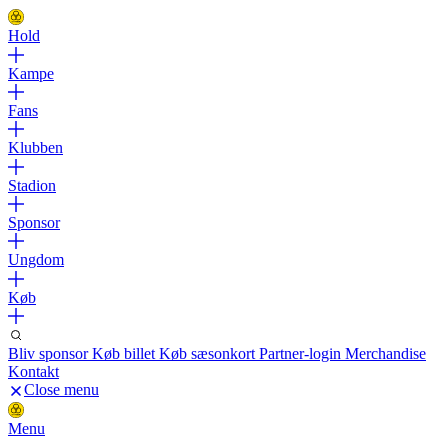
Hold
Kampe
Fans
Klubben
Stadion
Sponsor
Ungdom
Køb
Bliv sponsor
Køb billet
Køb sæsonkort
Partner-login
Merchandise
Kontakt
Close menu
Menu