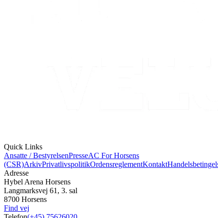
Quick Links
Ansatte / Bestyrelsen
Presse
AC For Horsens
(CSR)
Arkiv
Privatlivspolitik
Ordensreglement
Kontakt
Handelsbetingel
Adresse
Hybel Arena Horsens
Langmarksvej 61, 3. sal
8700 Horsens
Find vej
Telefon
(+45) 75626020