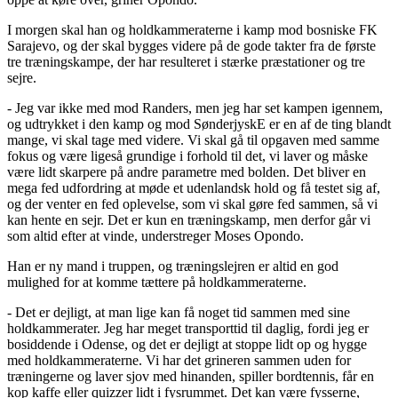
I morgen skal han og holdkammeraterne i kamp mod bosniske FK
Sarajevo, og der skal bygges videre på de gode takter fra de første
tre træningskampe, der har resulteret i stærke præstationer og tre
sejre.
- Jeg var ikke med mod Randers, men jeg har set kampen igennem,
og udtrykket i den kamp og mod SønderjyskE er en af de ting blandt
mange, vi skal tage med videre. Vi skal gå til opgaven med samme
fokus og være ligeså grundige i forhold til det, vi laver og måske
være lidt skarpere på andre parametre med bolden. Det bliver en
mega fed udfordring at møde et udenlandsk hold og få testet sig af,
og der venter en fed oplevelse, som vi skal gøre fed sammen, så vi
kan hente en sejr. Det er kun en træningskamp, men derfor går vi
som altid efter at vinde, understreger Moses Opondo.
Han er ny mand i truppen, og træningslejren er altid en god
mulighed for at komme tættere på holdkammeraterne.
- Det er dejligt, at man lige kan få noget tid sammen med sine
holdkammerater. Jeg har meget transporttid til daglig, fordi jeg er
bosiddende i Odense, og det er dejligt at stoppe lidt op og hygge
med holdkammeraterne. Vi har det grineren sammen uden for
træningerne og laver sjov med hinanden, spiller bordtennis, får en
kop kaffe eller quizzer lidt i fysrummet. Det kan være fysserne,