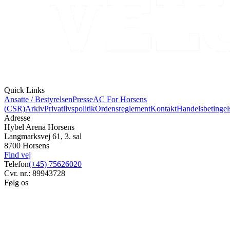
Quick Links
Ansatte / Bestyrelsen
Presse
AC For Horsens
(CSR)
Arkiv
Privatlivspolitik
Ordensreglement
Kontakt
Handelsbetingel
Adresse
Hybel Arena Horsens
Langmarksvej 61, 3. sal
8700 Horsens
Find vej
Telefon
(+45) 75626020
Cvr. nr.: 89943728
Følg os