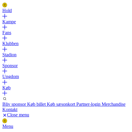
Hold
Kampe
Fans
Klubben
Stadion
Sponsor
Ungdom
Køb
Bliv sponsor
Køb billet
Køb sæsonkort
Partner-login
Merchandise
Kontakt
Close menu
Menu