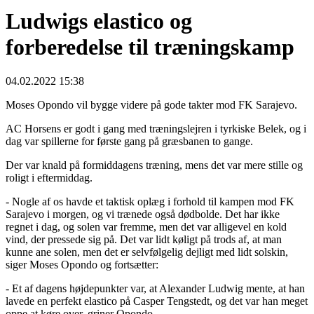
Ludwigs elastico og
forberedelse til træningskamp
04.02.2022 15:38
Moses Opondo vil bygge videre på gode takter mod FK Sarajevo.
AC Horsens er godt i gang med træningslejren i tyrkiske Belek, og i
dag var spillerne for første gang på græsbanen to gange.
Der var knald på formiddagens træning, mens det var mere stille og
roligt i eftermiddag.
- Nogle af os havde et taktisk oplæg i forhold til kampen mod FK
Sarajevo i morgen, og vi trænede også dødbolde. Det har ikke
regnet i dag, og solen var fremme, men det var alligevel en kold
vind, der pressede sig på. Det var lidt køligt på trods af, at man
kunne ane solen, men det er selvfølgelig dejligt med lidt solskin,
siger Moses Opondo og fortsætter:
- Et af dagens højdepunkter var, at Alexander Ludwig mente, at han
lavede en perfekt elastico på Casper Tengstedt, og det var han meget
oppe at køre over, griner Opondo.