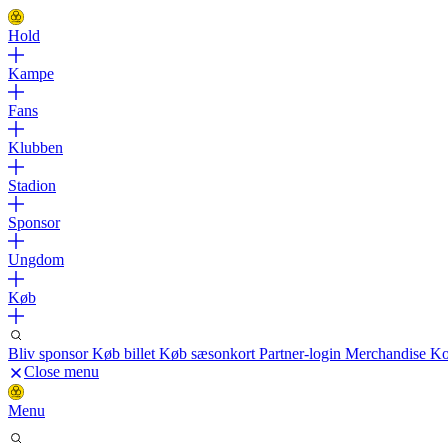
Hold
Kampe
Fans
Klubben
Stadion
Sponsor
Ungdom
Køb
Bliv sponsor
Køb billet
Køb sæsonkort
Partner-login
Merchandise
Ko
Close menu
Menu