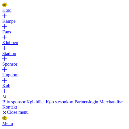
Hold
Kampe
Fans
Klubben
Stadion
Sponsor
Ungdom
Køb
Bliv sponsor
Køb billet
Køb sæsonkort
Partner-login
Merchandise
Kontakt
Close menu
Menu