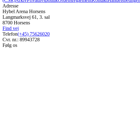
(CSR)
Arkiv
Privatlivspolitik
Ordensreglement
Kontakt
Handelsbetingel
Adresse
Hybel Arena Horsens
Langmarksvej 61, 3. sal
8700 Horsens
Find vej
Telefon
(+45) 75626020
Cvr. nr.: 89943728
Følg os