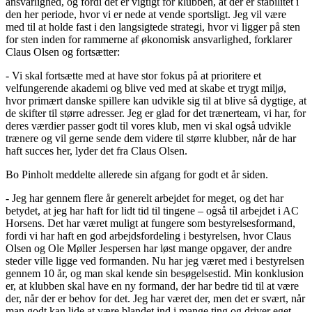
ansvarlighed, og fordi det er vigtigt for klubben, at der er stabilitet i
den her periode, hvor vi er nede at vende sportsligt. Jeg vil være
med til at holde fast i den langsigtede strategi, hvor vi ligger på sten
for sten inden for rammerne af økonomisk ansvarlighed, forklarer
Claus Olsen og fortsætter:
- Vi skal fortsætte med at have stor fokus på at prioritere et
velfungerende akademi og blive ved med at skabe et trygt miljø,
hvor primært danske spillere kan udvikle sig til at blive så dygtige, at
de skifter til større adresser. Jeg er glad for det trænerteam, vi har, for
deres værdier passer godt til vores klub, men vi skal også udvikle
trænere og vil gerne sende dem videre til større klubber, når de har
haft succes her, lyder det fra Claus Olsen.
Bo Pinholt meddelte allerede sin afgang for godt et år siden.
- Jeg har gennem flere år generelt arbejdet for meget, og det har
betydet, at jeg har haft for lidt tid til tingene – også til arbejdet i AC
Horsens. Det har været muligt at fungere som bestyrelsesformand,
fordi vi har haft en god arbejdsfordeling i bestyrelsen, hvor Claus
Olsen og Ole Møller Jespersen har løst mange opgaver, der andre
steder ville ligge ved formanden. Nu har jeg været med i bestyrelsen
gennem 10 år, og man skal kende sin besøgelsestid. Min konklusion
er, at klubben skal have en ny formand, der har bedre tid til at være
der, når der er behov for det. Jeg har været der, men det er svært, når
man godt kan lide at være blandet ind i mange ting og driver eget