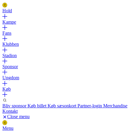
Hold
Kampe
Fans
Klubben
Stadion
Sponsor
Ungdom
Køb
Bliv sponsor
Køb billet
Køb sæsonkort
Partner-login
Merchandise
Kontakt
Close menu
Menu