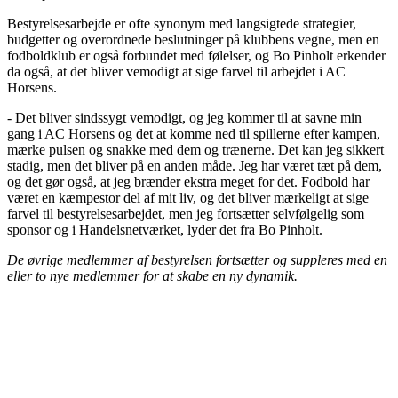
Bestyrelsesarbejde er ofte synonym med langsigtede strategier,
budgetter og overordnede beslutninger på klubbens vegne, men en
fodboldklub er også forbundet med følelser, og Bo Pinholt erkender
da også, at det bliver vemodigt at sige farvel til arbejdet i AC
Horsens.
- Det bliver sindssygt vemodigt, og jeg kommer til at savne min
gang i AC Horsens og det at komme ned til spillerne efter kampen,
mærke pulsen og snakke med dem og trænerne. Det kan jeg sikkert
stadig, men det bliver på en anden måde. Jeg har været tæt på dem,
og det gør også, at jeg brænder ekstra meget for det. Fodbold har
været en kæmpestor del af mit liv, og det bliver mærkeligt at sige
farvel til bestyrelsesarbejdet, men jeg fortsætter selvfølgelig som
sponsor og i Handelsnetværket, lyder det fra Bo Pinholt.
De øvrige medlemmer af bestyrelsen fortsætter og suppleres med en
eller to nye medlemmer for at skabe en ny dynamik.