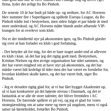
firma, lyder det ærligt fra Bo Pinholt.
De seneste 10 år har budt på både op- og nedture, for AC Horsens
blev nummer fire i Superligaen og spillede Europa League, da Bo
Pinholt trådte ind i bestyrelsen, men siden fulgte et par hårde år med
store underskud, og AC Horsens måtte blandt andet afhænde VIP-
loungen for at overleve som klub.
Nu er der imidlertid styr på økonomien igen, og Bo Pinholt glæder
sig over at han forlader en klub i god forfatning.
- Det betyder alt for mig, for det er bare noget andet end at aflevere
en klub i knæ, så det har jeg det rigtig godt med. Bestyrelsen,
Kristian Nielsen og den øvrige organisation har stået sammen, og
der har været enighed om at have styr på økonomien, og det har
måske været lidt kedeligt til tider men der har været en forståelse for,
hvordan klubben skulle køres, og det har været fedt, siger Bo
Pinholt.
- Jeg er desuden rigtig glad for, at vi har fået bygget Akademiet op,
så vi kan konkurrere på det højeste niveau i Danmark, og det er
fantastisk at se alle de store talenter, der bliver fremtiden i AC
Horsens. De bærende spillere er på vej, og jeg er glad for vores
strategiændring om at satse mere og mere på ungdom, mens vi også
satser på førsteholdet, fortæller Bo Pinholt.