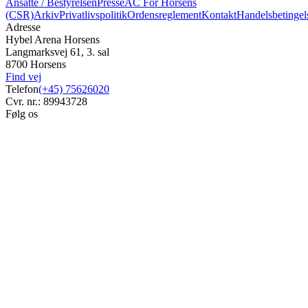
Ansatte / Bestyrelsen
Presse
AC For Horsens
(CSR)
Arkiv
Privatlivspolitik
Ordensreglement
Kontakt
Handelsbetingel
Adresse
Hybel Arena Horsens
Langmarksvej 61, 3. sal
8700 Horsens
Find vej
Telefon
(+45) 75626020
Cvr. nr.: 89943728
Følg os