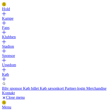
Hold
Kampe
Fans
Klubben
Stadion
Sponsor
Ungdom
Køb
Bliv sponsor
Køb billet
Køb sæsonkort
Partner-login
Merchandise
Kontakt
Close menu
Menu