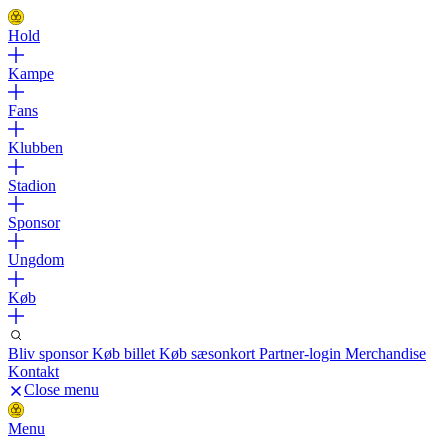
Hold
Kampe
Fans
Klubben
Stadion
Sponsor
Ungdom
Køb
Bliv sponsor
Køb billet
Køb sæsonkort
Partner-login
Merchandise
Kontakt
Close menu
Menu