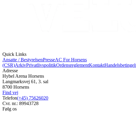
Quick Links
Ansatte / Bestyrelsen
Presse
AC For Horsens
(CSR)
Arkiv
Privatlivspolitik
Ordensreglement
Kontakt
Handelsbetingel
Adresse
Hybel Arena Horsens
Langmarksvej 61, 3. sal
8700 Horsens
Find vej
Telefon
(+45) 75626020
Cvr. nr.: 89943728
Følg os