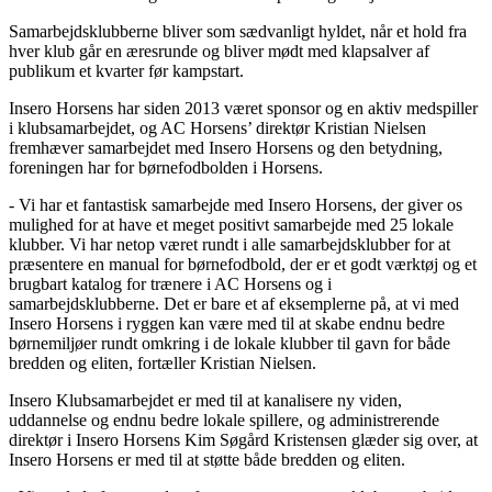
Samarbejdsklubberne bliver som sædvanligt hyldet, når et hold fra
hver klub går en æresrunde og bliver mødt med klapsalver af
publikum et kvarter før kampstart.
Insero Horsens har siden 2013 været sponsor og en aktiv medspiller
i klubsamarbejdet, og AC Horsens’ direktør Kristian Nielsen
fremhæver samarbejdet med Insero Horsens og den betydning,
foreningen har for børnefodbolden i Horsens.
- Vi har et fantastisk samarbejde med Insero Horsens, der giver os
mulighed for at have et meget positivt samarbejde med 25 lokale
klubber. Vi har netop været rundt i alle samarbejdsklubber for at
præsentere en manual for børnefodbold, der er et godt værktøj og et
brugbart katalog for trænere i AC Horsens og i
samarbejdsklubberne. Det er bare et af eksemplerne på, at vi med
Insero Horsens i ryggen kan være med til at skabe endnu bedre
børnemiljøer rundt omkring i de lokale klubber til gavn for både
bredden og eliten, fortæller Kristian Nielsen.
Insero Klubsamarbejdet er med til at kanalisere ny viden,
uddannelse og endnu bedre lokale spillere, og administrerende
direktør i Insero Horsens Kim Søgård Kristensen glæder sig over, at
Insero Horsens er med til at støtte både bredden og eliten.