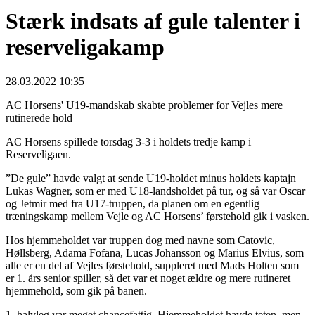
Stærk indsats af gule talenter i
reserveligakamp
28.03.2022 10:35
AC Horsens' U19-mandskab skabte problemer for Vejles mere
rutinerede hold
AC Horsens spillede torsdag 3-3 i holdets tredje kamp i
Reserveligaen.
”De gule” havde valgt at sende U19-holdet minus holdets kaptajn
Lukas Wagner, som er med U18-landsholdet på tur, og så var Oscar
og Jetmir med fra U17-truppen, da planen om en egentlig
træningskamp mellem Vejle og AC Horsens’ førstehold gik i vasken.
Hos hjemmeholdet var truppen dog med navne som Catovic,
Høllsberg, Adama Fofana, Lucas Johansson og Marius Elvius, som
alle er en del af Vejles førstehold, suppleret med Mads Holten som
er 1. års senior spiller, så det var et noget ældre og mere rutineret
hjemmehold, som gik på banen.
1. halvleg var meget chancefattig. Hjemmeholdet havde teten, men