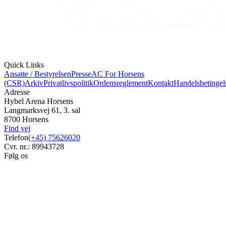
Quick Links
Ansatte / Bestyrelsen
Presse
AC For Horsens
(CSR)
Arkiv
Privatlivspolitik
Ordensreglement
Kontakt
Handelsbetingel
Adresse
Hybel Arena Horsens
Langmarksvej 61, 3. sal
8700 Horsens
Find vej
Telefon
(+45) 75626020
Cvr. nr.: 89943728
Følg os