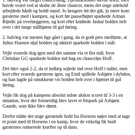
havde svært ved at skabe de åbne chancer, mens det unge udehold
arbejdede hårdt og holdt stand. Jo længere tid der gik, jo mere kom
gæsterne med i kampen, og kort før pausefløjtet sparkede Arman
Bijedic på overlæggeren, og kort efter krøllede Jashar bolden helt
over i det lange målhjørne til gul føring.
2. halvleg var næsten lige gået i gang, da et godt pres medførte, at
Julius Hansen stjal bolden og sikkert sparkede bolden i mål.
Vejle svarede dog igen med det samme via et flot mål, hvor
Christian GG sparkede bolden ind bag en chanceløs Hoff.
Det blev også 2-2, da et indlæg sejlede ind over Hoff i målet, men
kort efter svarede gæsterne igen, og Emil spillede Asbjørn i dybden,
og han lagde på smukkeste vis bolden helt over i hjørnet til gul
føring.
Vejle fik dog på kampens absolut sidste aktion scoret til 3-3 i en
situation, hvor der formentlig blev lavet et frispark på Asbjørn
Gaarde, som ikke blev dømt.
Derfor måtte det unge gæstende hold fra Horsens nøjes med at tage
et point med til Horsens i en kamp, hvor de virkelig fik budt
gæsternes rutinerede kræfter op til dans.