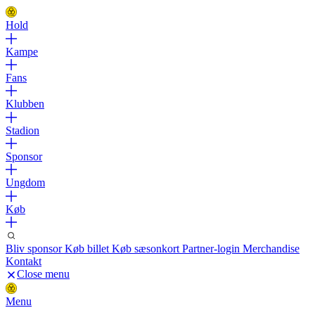
Hold
Kampe
Fans
Klubben
Stadion
Sponsor
Ungdom
Køb
Bliv sponsor
Køb billet
Køb sæsonkort
Partner-login
Merchandise
Kontakt
Close menu
Menu