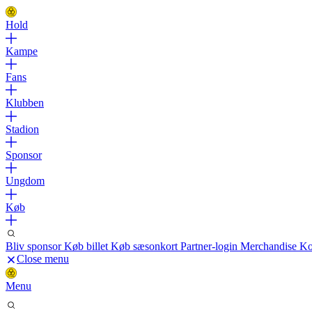
Hold
Kampe
Fans
Klubben
Stadion
Sponsor
Ungdom
Køb
Bliv sponsor
Køb billet
Køb sæsonkort
Partner-login
Merchandise
Ko
Close menu
Menu