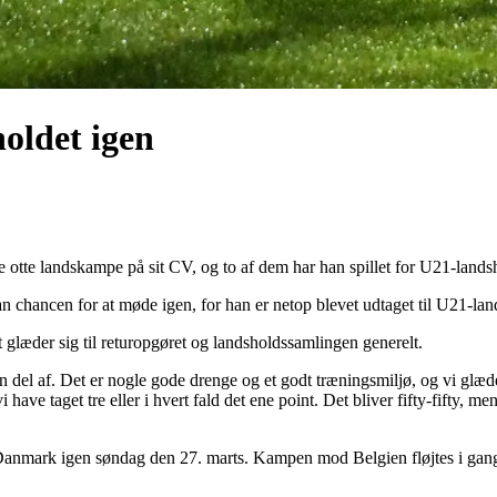
holdet igen
 otte landskampe på sit CV, og to af dem har han spillet for U21-lands
 chancen for at møde igen, for han er netop blevet udtaget til U21-l
læder sig til returopgøret og landsholdssamlingen generelt.
 en del af. Det er nogle gode drenge og et godt træningsmiljø, og vi glæ
ve taget tre eller i hvert fald det ene point. Det bliver fifty-fifty, men 
i Danmark igen søndag den 27. marts. Kampen mod Belgien fløjtes i gang