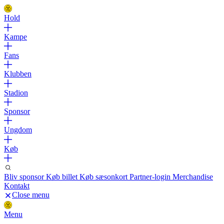
Hold
Kampe
Fans
Klubben
Stadion
Sponsor
Ungdom
Køb
Bliv sponsor
Køb billet
Køb sæsonkort
Partner-login
Merchandise
Kontakt
Close menu
Menu