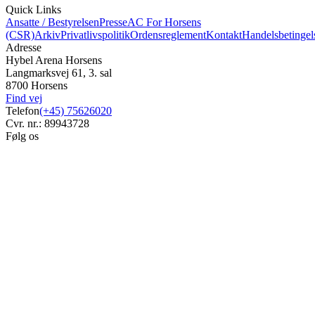
Quick Links
Ansatte / Bestyrelsen
Presse
AC For Horsens
(CSR)
Arkiv
Privatlivspolitik
Ordensreglement
Kontakt
Handelsbetingel
Adresse
Hybel Arena Horsens
Langmarksvej 61, 3. sal
8700 Horsens
Find vej
Telefon
(+45) 75626020
Cvr. nr.: 89943728
Følg os