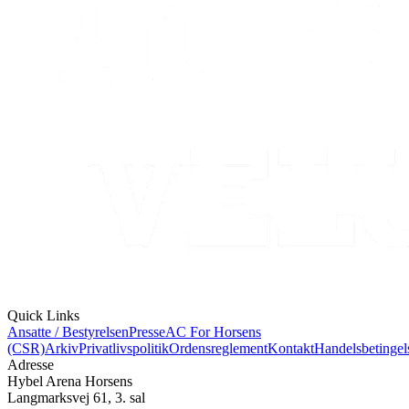
Quick Links
Ansatte / Bestyrelsen
Presse
AC For Horsens
(CSR)
Arkiv
Privatlivspolitik
Ordensreglement
Kontakt
Handelsbetingel
Adresse
Hybel Arena Horsens
Langmarksvej 61, 3. sal