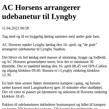
AC Horsens arrangerer
udebanetur til Lyngby
11.04.2022 06:58
Tag med og få en hyggelig lørdag sammen med andre gule fans.
AC Horsens møder Lyngby lørdag den 16. april, og ”de gule”
arrangerer udebanetur til Lyngby Stadion.
Det bliver en fed lørdag med masser af stemning, hygge og fodbold,
og AC Horsens gennemfører turen, hvis der er minimum 30
tilmeldte. Der er mødetid lørdag den 16. april 08.45 ved HfS-Caféen
og afgang klokken 09.00. Bussen er i Lyngby omkring klokken
12.30.
En halv time senere fløjter dommeren kampen i gang, og bussen
sætter kursen mod Langmarksvej igen 10 minutter efter slutfløjtet.
Der vil være to pauser på hjemturen og ankomst til Horsens omkring
klokken 18.45.
Pakken til udebaneturen inkluderer bustransport og billet til kampen
og koster 250 kroner for voksne, 225 kroner for studerende og