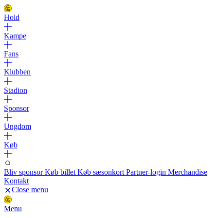
Hold
Kampe
Fans
Klubben
Stadion
Sponsor
Ungdom
Køb
Bliv sponsor
Køb billet
Køb sæsonkort
Partner-login
Merchandise
Kontakt
Close menu
Menu