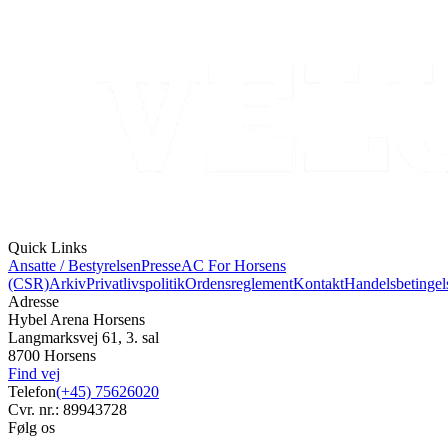
Quick Links
Ansatte / Bestyrelsen
Presse
AC For Horsens
(CSR)
Arkiv
Privatlivspolitik
Ordensreglement
Kontakt
Handelsbetingel
Adresse
Hybel Arena Horsens
Langmarksvej 61, 3. sal
8700 Horsens
Find vej
Telefon
(+45) 75626020
Cvr. nr.: 89943728
Følg os