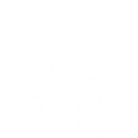
Sæt X i kalenderen: Runde otte og ni er
nu fastlagt
05.08.2026
Alle nyheder