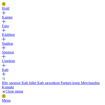
Hold
Kampe
Fans
Klubben
Stadion
Sponsor
Ungdom
Køb
Bliv sponsor
Køb billet
Køb sæsonkort
Partner-login
Merchandise
Kontakt
Close menu
Menu