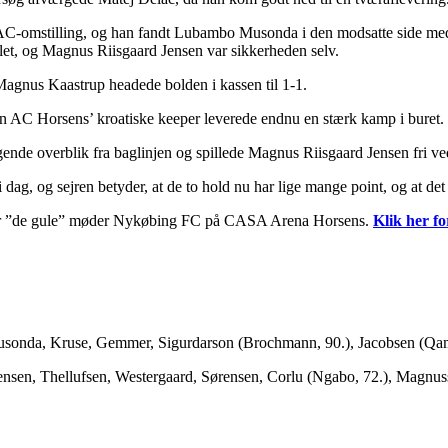
AC-omstilling, og han fandt Lubambo Musonda i den modsatte side med
let, og Magnus Riisgaard Jensen var sikkerheden selv.
Magnus Kaastrup headede bolden i kassen til 1-1.
n AC Horsens’ kroatiske keeper leverede endnu en stærk kamp i buret.
gende overblik fra baglinjen og spillede Magnus Riisgaard Jensen fri ve
i dag, og sejren betyder, at de to hold nu har lige mange point, og at 
 når ”de gule” møder Nykøbing FC på CASA Arena Horsens.
Klik her fo
onda, Kruse, Gemmer, Sigurdarson (Brochmann, 90.), Jacobsen (Qamili
nsen, Thellufsen, Westergaard, Sørensen, Corlu (Ngabo, 72.), Magnuss