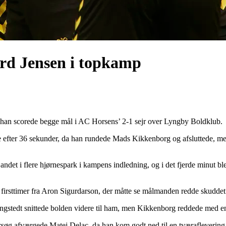
ard Jensen i topkamp
 han scorede begge mål i AC Horsens’ 2-1 sejr over Lyngby Boldklub.
de efter 36 sekunder, da han rundede Mads Kikkenborg og afsluttede, m
 andet i flere hjørnespark i kampens indledning, og i det fjerde minut 
 firsttimer fra Aron Sigurdarson, der måtte se målmanden redde skuddet
 Tengstedt snittede bolden videre til ham, men Kikkenborg reddede med e
søg afværgede Matej Delac, da han kom godt ned til en tværaflevering