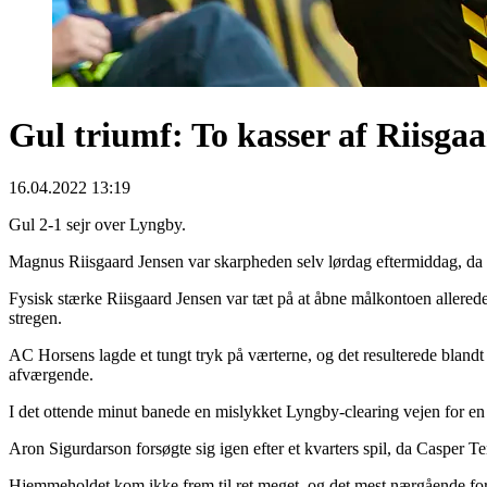
Gul triumf: To kasser af Riisga
16.04.2022 13:19
Gul 2-1 sejr over Lyngby.
Magnus Riisgaard Jensen var skarpheden selv lørdag eftermiddag, da
Fysisk stærke Riisgaard Jensen var tæt på at åbne målkontoen allere
stregen.
AC Horsens lagde et tungt tryk på værterne, og det resulterede blandt
afværgende.
I det ottende minut banede en mislykket Lyngby-clearing vejen for en
Aron Sigurdarson forsøgte sig igen efter et kvarters spil, da Casper
Hjemmeholdet kom ikke frem til ret meget, og det mest nærgående for