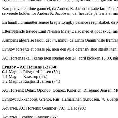
Kampen var en time gammel, da Anders K. Jacobsen satte fart på en 
serverede bolden for Anders K. Jacobsen, der headede på tværs af må
En håndfuld minutter senere bragte Lyngby balance i regnskabet, da 
Efterfølgende testede Emil Nielsen Matej Delac med et godt skud, me
Kampens afgørelse faldt i det 74. minut, da Lirim Qamili viste fremra
Lyngby forsøgte at presse på, men den gule defensiv stod stærkt igen 
AC Horsens skal i kamp igen søndag den 24. april klokken 15.00,
Lyngby – AC Horsens 1-2 (0-0)
0-1 Magnus Riisgaard Jensen (59.)
1-1 Magnus Kaastrup (65.)
1-2 Magnus Riisgaard Jensen (74.)
AC Horsens: Delac, Opondo, Gomez, Kiilerich, Riisgaard Jensen, Mus
Lyngby: Kikkenborg, Gregor, Riis, Hamalainen (Knudsen, 78.), Jørge
Advarsel, AC Horsens: Gemmer (70.), Delac (90.)
Advarsel, Lyngby: Kaastrup (66.)