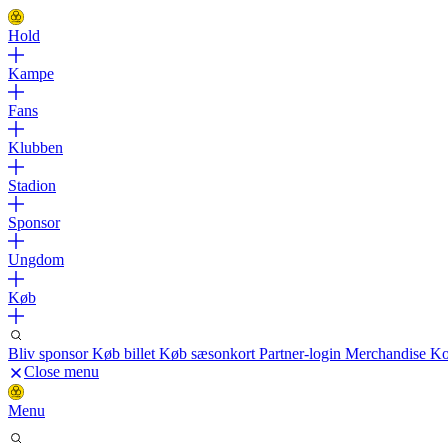
Hold
Kampe
Fans
Klubben
Stadion
Sponsor
Ungdom
Køb
Bliv sponsor
Køb billet
Køb sæsonkort
Partner-login
Merchandise
Ko
Close menu
Menu