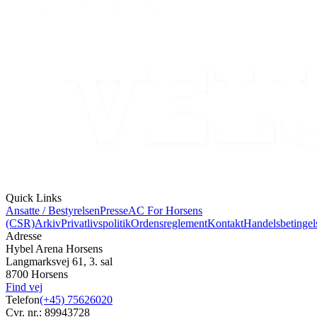
Quick Links
Ansatte / Bestyrelsen
Presse
AC For Horsens
(CSR)
Arkiv
Privatlivspolitik
Ordensreglement
Kontakt
Handelsbetingel
Adresse
Hybel Arena Horsens
Langmarksvej 61, 3. sal
8700 Horsens
Find vej
Telefon
(+45) 75626020
Cvr. nr.: 89943728