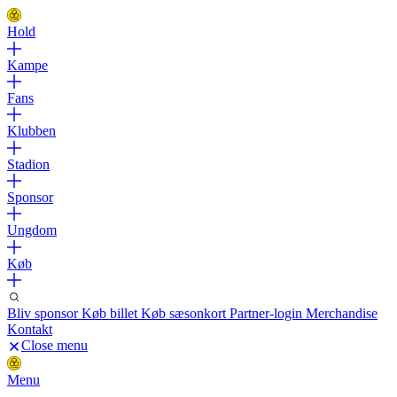
Hold
Kampe
Fans
Klubben
Stadion
Sponsor
Ungdom
Køb
Bliv sponsor
Køb billet
Køb sæsonkort
Partner-login
Merchandise
Kontakt
Close menu
Menu