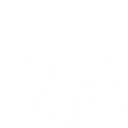
Kampreferat
Ehibhatiomhans debutmål var ikke nok
til point
02.08.2026
Alle nyheder