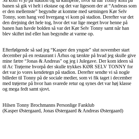
Så kom vi jo på stadion og så kampene, hvor så når Tonny kom på
banen så gik vi helt i ekstase og det var ligesom der at “Andreas som
er den mellemste" begyndte at komme med sætningen Kør Selv
Tonny, som hang ved hvergang vi kom på stadion. Derefter var det
den drejning det hele tog, hvor det var lige meget hvor henne på
banen han havde bolden så var det Kør Selv Tonny samt når han
blev skiftet ind eller han begyndte at varme op.
Efterfølgende så sad jeg “Kasper den yngste" slut november start
december på en restaurant i Århus og tænkte på hvad jeg skulle give
mine fætre “Jonas & Andreas" og jeg i Julegave. Der kom ideen så
til Ac Trøjerne hvorpå der skulle trykkes KØR SELV TONNY for
det var jo vores kendetegn på stadion. Derefter sendte vi så nogle
billeder til Tonny på de sociale medier, som vi fik taget i december
med trøjerne på hvor han svarede retur og synes det var høj klasse
og mega fedt samt sjovt.
Hilsen Tonny Brochmanns Personlige Fanklub
(Kasper Østergaard, Jonas Østergaard & Andreas Østergaard)