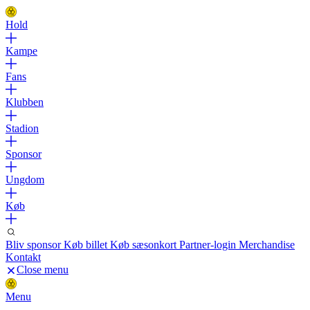
Hold
Kampe
Fans
Klubben
Stadion
Sponsor
Ungdom
Køb
Bliv sponsor
Køb billet
Køb sæsonkort
Partner-login
Merchandise
Kontakt
Close menu
Menu