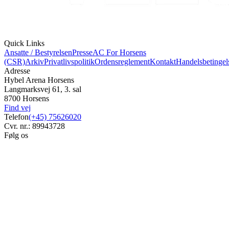
Quick Links
Ansatte / Bestyrelsen
Presse
AC For Horsens
(CSR)
Arkiv
Privatlivspolitik
Ordensreglement
Kontakt
Handelsbetingel
Adresse
Hybel Arena Horsens
Langmarksvej 61, 3. sal
8700 Horsens
Find vej
Telefon
(+45) 75626020
Cvr. nr.: 89943728
Følg os