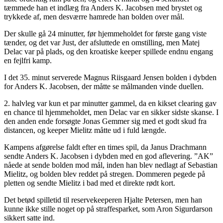
tæmmede han et indlæg fra Anders K. Jacobsen med brystet og
trykkede af, men desværre hamrede han bolden over mål.
Der skulle gå 24 minutter, før hjemmeholdet for første gang viste
tænder, og det var Just, der afsluttede en omstilling, men Matej
Delac var på plads, og den kroatiske keeper spillede endnu engang
en fejlfri kamp.
I det 35. minut serverede Magnus Riisgaard Jensen bolden i dybden
for Anders K. Jacobsen, der måtte se målmanden vinde duellen.
2. halvleg var kun et par minutter gammel, da en kikset clearing gav
en chance til hjemmeholdet, men Delac var en sikker sidste skanse. I
den anden ende forsøgte Jonas Gemmer sig med et godt skud fra
distancen, og keeper Mielitz måtte ud i fuld længde.
Kampens afgørelse faldt efter en times spil, da Janus Drachmann
sendte Anders K. Jacobsen i dybden med en god aflevering. ”AK”
nåede at sende bolden mod mål, inden han blev nedlagt af Sebastian
Mielitz, og bolden blev reddet på stregen. Dommeren pegede på
pletten og sendte Mielitz i bad med et direkte rødt kort.
Det betød spilletid til reservekeeperen Hjalte Petersen, men han
kunne ikke stille noget op på straffesparket, som Aron Sigurdarson
sikkert satte ind.