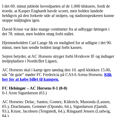
I det 69. minut jublede hovedparten af de 1.000 tilskuere, fordi de
troede, at Kasper Enghardt havde scoret, men bolden landede
heldigvis på den forkerte side af stolpen, og stadionspeakeren kunne
stoppe måljinglen igen.
David Kruse var ikke mange centimeter fra at udbygge føringen i
det 78. minut, men bolden strøg forbi målet.
Hjemmeholdets Carl Lange fik en mulighed for at udligne i det 90.
minut, men han sendte bolden langt forbi kassen.
Sejren betyder, at AC Horsens stryger forbi Hvidovre IF og indtager
tredjepladsen i NordicBet Ligaen.
AC Horsens skal i kamp igen søndag den 10. april klokken 15.00,
når ”de gule” møder FC Fredericia på CASA Arena Horsens.
Klik
her for at købe billet til kampen.
FC Helsingør – AC Horsens 0-1 (0-0)
0-1 Aron Sigurdarson (63.)
AC Horsens: Delac, Santos, Gomez, Kiilerich, Musonda (Lassen,
65.), Drachmann, Gemmer (Opondo, 64.), Sigurdarson (Qamili,
93.), Kruse, Jacobsen (Tengstedt, 64.), Riisgaard Jensen (Ludwig,
84.).