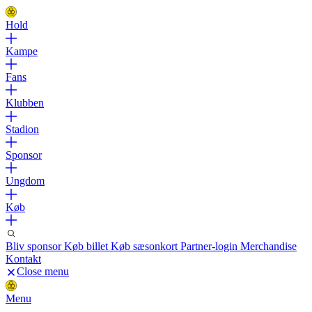
Hold
Kampe
Fans
Klubben
Stadion
Sponsor
Ungdom
Køb
Bliv sponsor
Køb billet
Køb sæsonkort
Partner-login
Merchandise
Kontakt
Close menu
Menu