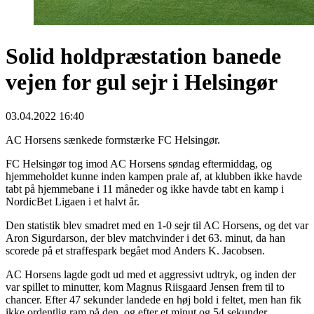
Solid holdpræstation banede
vejen for gul sejr i Helsingør
03.04.2022 16:40
AC Horsens sænkede formstærke FC Helsingør.
FC Helsingør tog imod AC Horsens søndag eftermiddag, og
hjemmeholdet kunne inden kampen prale af, at klubben ikke havde
tabt på hjemmebane i 11 måneder og ikke havde tabt en kamp i
NordicBet Ligaen i et halvt år.
Den statistik blev smadret med en 1-0 sejr til AC Horsens, og det var
Aron Sigurdarson, der blev matchvinder i det 63. minut, da han
scorede på et straffespark begået mod Anders K. Jacobsen.
AC Horsens lagde godt ud med et aggressivt udtryk, og inden der
var spillet to minutter, kom Magnus Riisgaard Jensen frem til to
chancer. Efter 47 sekunder landede en høj bold i feltet, men han fik
ikke ordentlig ram på den, og efter et minut og 54 sekunder