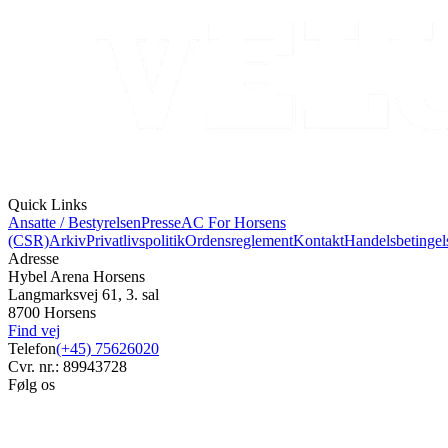
Quick Links
Ansatte / Bestyrelsen
Presse
AC For Horsens
(CSR)
Arkiv
Privatlivspolitik
Ordensreglement
Kontakt
Handelsbetingel
Adresse
Hybel Arena Horsens
Langmarksvej 61, 3. sal
8700 Horsens
Find vej
Telefon
(+45) 75626020
Cvr. nr.: 89943728
Følg os