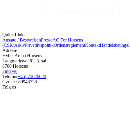
Quick Links
Ansatte / Bestyrelsen
Presse
AC For Horsens
(CSR)
Arkiv
Privatlivspolitik
Ordensreglement
Kontakt
Handelsbetingel
Adresse
Hybel Arena Horsens
Langmarksvej 61, 3. sal
8700 Horsens
Find vej
Telefon
(+45) 75626020
Cvr. nr.: 89943728
Følg os