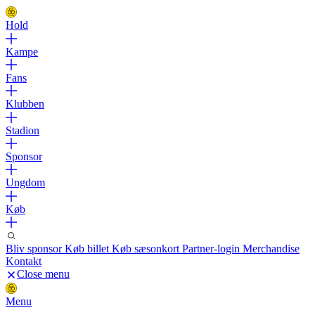
Hold
Kampe
Fans
Klubben
Stadion
Sponsor
Ungdom
Køb
Bliv sponsor
Køb billet
Køb sæsonkort
Partner-login
Merchandise
Kontakt
Close menu
Menu