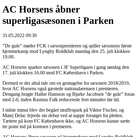
AC Horsens åbner
superligasæsonen i Parken
31.05.2022 09:30
"De gule" møder FCK i sæsonpremieren og spiller sæsonens første
hjemmekamp mod Lyngby Boldklub mandag den 25. juli klokken
19.00.
AC Horsens sparker sæsonen i 3F Superligaen i gang søndag den
17. juli klokken 16.00 mod FC København i Parken.
Dermed er der altså tale om en gentagelse fra sæsonen 2018/2019,
hvor AC Horsens også gæstede nationalarenaen i premieren.
Dengang bragte Hallur Hansson og Bjarke Jacobsen ”de gule” foran
med 2-0, inden Rasmus Falk reducerede fem minutter før tid.
I sidste minut blev der begået straffespark på Viktor Fischer, og
Matej Delac fejrede sin debut ved at nappe forsøget fra pletten.
Tættere på kom FC København ikke, og AC Horsens kunne sætte
tre point ind på kontoen i premieren.
AC Horsens åbner sæsonen på hjemmebane mod Lyngby Boldklub