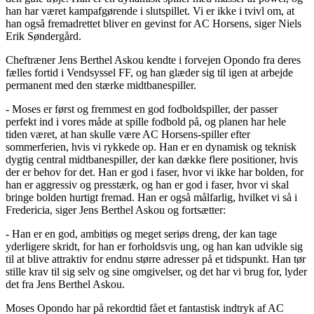
han har været kampafgørende i slutspillet. Vi er ikke i tvivl om, at
han også fremadrettet bliver en gevinst for AC Horsens, siger Niels
Erik Søndergård.
Cheftræner Jens Berthel Askou kendte i forvejen Opondo fra deres
fælles fortid i Vendsyssel FF, og han glæder sig til igen at arbejde
permanent med den stærke midtbanespiller.
- Moses er først og fremmest en god fodboldspiller, der passer
perfekt ind i vores måde at spille fodbold på, og planen har hele
tiden været, at han skulle være AC Horsens-spiller efter
sommerferien, hvis vi rykkede op. Han er en dynamisk og teknisk
dygtig central midtbanespiller, der kan dække flere positioner, hvis
der er behov for det. Han er god i faser, hvor vi ikke har bolden, for
han er aggressiv og presstærk, og han er god i faser, hvor vi skal
bringe bolden hurtigt fremad. Han er også målfarlig, hvilket vi så i
Fredericia, siger Jens Berthel Askou og fortsætter:
- Han er en god, ambitiøs og meget seriøs dreng, der kan tage
yderligere skridt, for han er forholdsvis ung, og han kan udvikle sig
til at blive attraktiv for endnu større adresser på et tidspunkt. Han tør
stille krav til sig selv og sine omgivelser, og det har vi brug for, lyder
det fra Jens Berthel Askou.
Moses Opondo har på rekordtid fået et fantastisk indtryk af AC