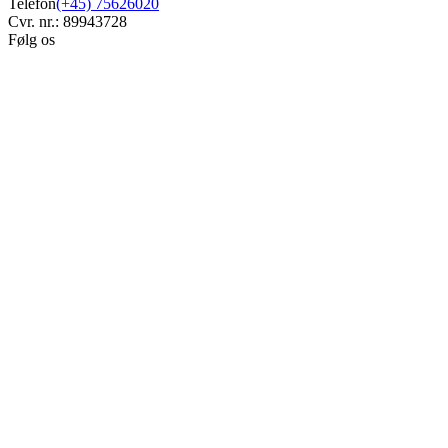
Telefon
(+45) 75626020
Cvr. nr.: 89943728
Følg os