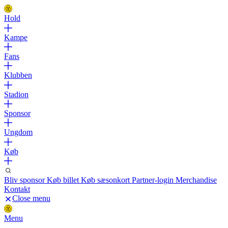
Hold
Kampe
Fans
Klubben
Stadion
Sponsor
Ungdom
Køb
Bliv sponsor
Køb billet
Køb sæsonkort
Partner-login
Merchandise
Kontakt
Close menu
Menu