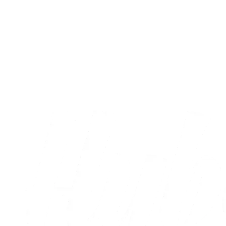
A-truppen
Sæt X i kalenderen: Runde otte og ni er
nu fastlagt
05.08.2026
Alle nyheder