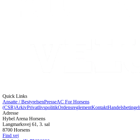
Quick Links
Ansatte / Bestyrelsen
Presse
AC For Horsens
(CSR)
Arkiv
Privatlivspolitik
Ordensreglement
Kontakt
Handelsbetingel
Adresse
Hybel Arena Horsens
Langmarksvej 61, 3. sal
8700 Horsens
Find vej