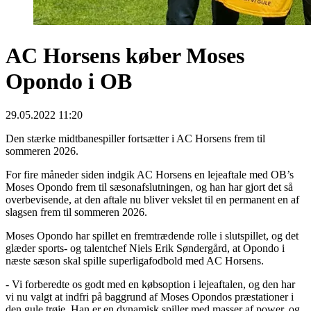
AC Horsens køber Moses
Opondo i OB
29.05.2022 11:20
Den stærke midtbanespiller fortsætter i AC Horsens frem til
sommeren 2026.
For fire måneder siden indgik AC Horsens en lejeaftale med OB’s
Moses Opondo frem til sæsonafslutningen, og han har gjort det så
overbevisende, at den aftale nu bliver vekslet til en permanent en af
slagsen frem til sommeren 2026.
Moses Opondo har spillet en fremtrædende rolle i slutspillet, og det
glæder sports- og talentchef Niels Erik Søndergård, at Opondo i
næste sæson skal spille superligafodbold med AC Horsens.
- Vi forberedte os godt med en købsoption i lejeaftalen, og den har
vi nu valgt at indfri på baggrund af Moses Opondos præstationer i
den gule trøje. Han er en dynamisk spiller med masser af power, og