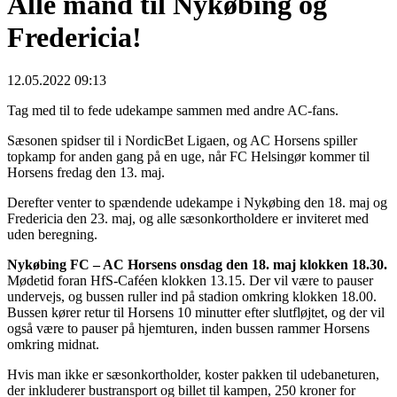
Alle mand til Nykøbing og
Fredericia!
12.05.2022 09:13
Tag med til to fede udekampe sammen med andre AC-fans.
Sæsonen spidser til i NordicBet Ligaen, og AC Horsens spiller
topkamp for anden gang på en uge, når FC Helsingør kommer til
Horsens fredag den 13. maj.
Derefter venter to spændende udekampe i Nykøbing den 18. maj og
Fredericia den 23. maj, og alle sæsonkortholdere er inviteret med
uden beregning.
Nykøbing FC – AC Horsens onsdag den 18. maj klokken 18.30.
Mødetid foran HfS-Caféen klokken 13.15. Der vil være to pauser
undervejs, og bussen ruller ind på stadion omkring klokken 18.00.
Bussen kører retur til Horsens 10 minutter efter slutfløjtet, og der vil
også være to pauser på hjemturen, inden bussen rammer Horsens
omkring midnat.
Hvis man ikke er sæsonkortholder, koster pakken til udebaneturen,
der inkluderer bustransport og billet til kampen, 250 kroner for