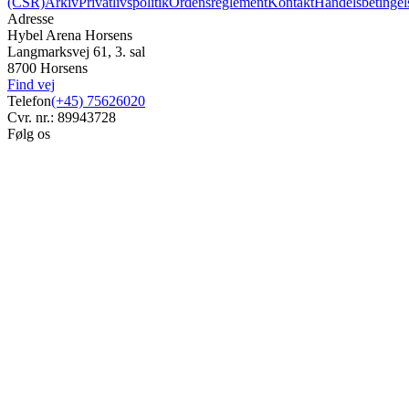
(CSR)
Arkiv
Privatlivspolitik
Ordensreglement
Kontakt
Handelsbetingel
Adresse
Hybel Arena Horsens
Langmarksvej 61, 3. sal
8700 Horsens
Find vej
Telefon
(+45) 75626020
Cvr. nr.: 89943728
Følg os