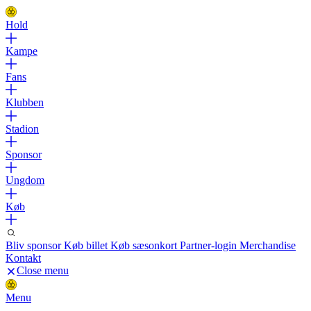
Hold
Kampe
Fans
Klubben
Stadion
Sponsor
Ungdom
Køb
Bliv sponsor
Køb billet
Køb sæsonkort
Partner-login
Merchandise
Kontakt
Close menu
Menu