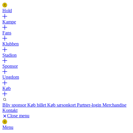
Hold
Kampe
Fans
Klubben
Stadion
Sponsor
Ungdom
Køb
Bliv sponsor
Køb billet
Køb sæsonkort
Partner-login
Merchandise
Kontakt
Close menu
Menu