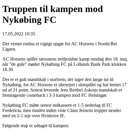
Truppen til kampen mod
Nykøbing FC
17.05.2022 10:35
Der venter endnu et vigtigt opgør for AC Horsens i NordicBet
Ligaen.
AC Horsens spiller sæsonens tredjesidste kamp onsdag den 18. maj,
når ”de gule” møder Nykøbing FC på Lollands Bank Park klokken
18.30.
Det er et gult mandskab i storform, der tager den lange tur til
Nykøbing, for AC Horsens er ubesejret i slutspillet og har hentet 17
ud af 21 point. Senest leverede Jens Berthel Askous mandskab et
fremragende comeback i 3-3 kampen mod FC Helsingør.
Nykøbing FC måtte senest indkassere et 1-5 nederlag til FC
Fredericia, men runden inden viste Claus Jensens tropper tænder
med en 2-1 sejr over Hvidovre IF.
Følgende trup er udtaget til kampen: