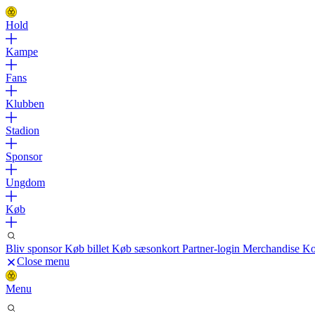
Hold
Kampe
Fans
Klubben
Stadion
Sponsor
Ungdom
Køb
Bliv sponsor
Køb billet
Køb sæsonkort
Partner-login
Merchandise
Ko
Close menu
Menu