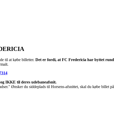
DERICIA
e til at købe billetter.
Det er fordi, at FC Fredericia har byttet run
rmalt.
97314
og IKKE til deres udebaneafsnit.
ser." Ønsker du siddeplads til Horsens-afsnittet, skal du købe billet p