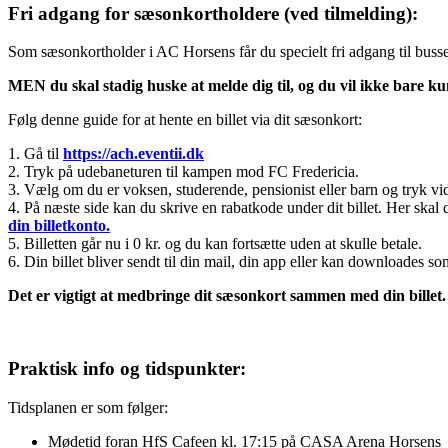
Fri adgang for sæsonkortholdere (ved tilmelding):
Som sæsonkortholder i AC Horsens får du specielt fri adgang til bus
MEN du skal stadig huske at melde dig til, og du vil ikke bare 
Følg denne guide for at hente en billet via dit sæsonkort:
1. Gå til
https://ach.eventii.dk
2. Tryk på udebaneturen til kampen mod FC Fredericia.
3. Vælg om du er voksen, studerende, pensionist eller barn og tryk vi
4. På næste side kan du skrive en rabatkode under dit billet. Her skal
din billetkonto.
5. Billetten går nu i 0 kr. og du kan fortsætte uden at skulle betale.
6. Din billet bliver sendt til din mail, din app eller kan downloades s
Det er vigtigt at medbringe dit sæsonkort sammen med din billet.
Praktisk info og tidspunkter:
Tidsplanen er som følger:
Mødetid foran HfS Cafeen kl. 17:15 på CASA Arena Horsens