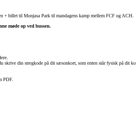
sen + billet til Monjasa Park til mandagens kamp mellem FCF og ACH.
kunne møde op ved bussen.
dere.
 du skrive din stregkode på dit sæsonkort, som enten står fysisk på dit k
om PDF.