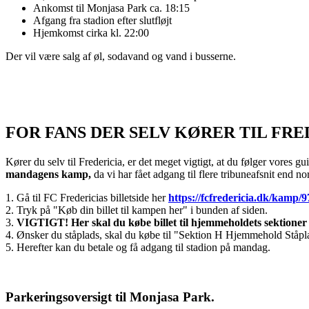
Ankomst til Monjasa Park ca. 18:15
Afgang fra stadion efter slutfløjt
Hjemkomst cirka kl. 22:00
Der vil være salg af øl, sodavand og vand i busserne.
FOR FANS DER SELV KØRER TIL FRE
Kører du selv til Fredericia, er det meget vigtigt, at du følger vores guid
mandagens kamp,
da vi har fået adgang til flere tribuneafsnit end no
1. Gå til FC Fredericias billetside her
https://fcfredericia.dk/kamp/
2. Tryk på "Køb din billet til kampen her" i bunden af siden.
3.
VIGTIGT! Her skal du købe billet til hjemmeholdets sektioner 
4. Ønsker du ståplads, skal du købe til "Sektion H Hjemmehold Ståplad
5. Herefter kan du betale og få adgang til stadion på mandag.
Parkeringsoversigt til Monjasa Park.