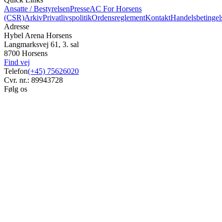
Ansatte / Bestyrelsen
Presse
AC For Horsens
(CSR)
Arkiv
Privatlivspolitik
Ordensreglement
Kontakt
Handelsbetingel
Adresse
Hybel Arena Horsens
Langmarksvej 61, 3. sal
8700 Horsens
Find vej
Telefon
(+45) 75626020
Cvr. nr.: 89943728
Følg os