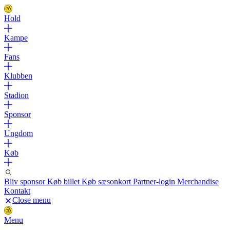
Hold
Kampe
Fans
Klubben
Stadion
Sponsor
Ungdom
Køb
Bliv sponsor
Køb billet
Køb sæsonkort
Partner-login
Merchandise
Kontakt
Close menu
Menu