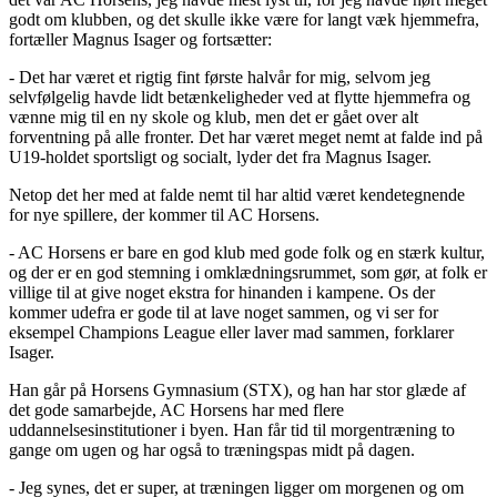
godt om klubben, og det skulle ikke være for langt væk hjemmefra,
fortæller Magnus Isager og fortsætter:
- Det har været et rigtig fint første halvår for mig, selvom jeg
selvfølgelig havde lidt betænkeligheder ved at flytte hjemmefra og
vænne mig til en ny skole og klub, men det er gået over alt
forventning på alle fronter. Det har været meget nemt at falde ind på
U19-holdet sportsligt og socialt, lyder det fra Magnus Isager.
Netop det her med at falde nemt til har altid været kendetegnende
for nye spillere, der kommer til AC Horsens.
- AC Horsens er bare en god klub med gode folk og en stærk kultur,
og der er en god stemning i omklædningsrummet, som gør, at folk er
villige til at give noget ekstra for hinanden i kampene. Os der
kommer udefra er gode til at lave noget sammen, og vi ser for
eksempel Champions League eller laver mad sammen, forklarer
Isager.
Han går på Horsens Gymnasium (STX), og han har stor glæde af
det gode samarbejde, AC Horsens har med flere
uddannelsesinstitutioner i byen. Han får tid til morgentræning to
gange om ugen og har også to træningspas midt på dagen.
- Jeg synes, det er super, at træningen ligger om morgenen og om