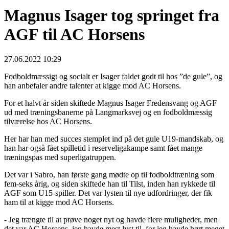
Magnus Isager tog springet fra
AGF til AC Horsens
27.06.2022 10:29
Fodboldmæssigt og socialt er Isager faldet godt til hos ”de gule”, og
han anbefaler andre talenter at kigge mod AC Horsens.
For et halvt år siden skiftede Magnus Isager Fredensvang og AGF
ud med træningsbanerne på Langmarksvej og en fodboldmæssig
tilværelse hos AC Horsens.
Her har han med succes stemplet ind på det gule U19-mandskab, og
han har også fået spilletid i reserveligakampe samt fået mange
træningspas med superligatruppen.
Det var i Sabro, han første gang mødte op til fodboldtræning som
fem-seks årig, og siden skiftede han til Tilst, inden han rykkede til
AGF som U15-spiller. Det var lysten til nye udfordringer, der fik
ham til at kigge mod AC Horsens.
- Jeg trængte til at prøve noget nyt og havde flere muligheder, men
det var AC Horsens, jeg havde mest lyst til, for jeg havde hørt meget