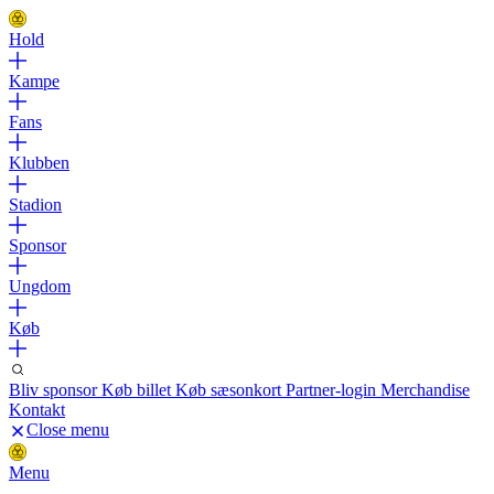
Hold
Kampe
Fans
Klubben
Stadion
Sponsor
Ungdom
Køb
Bliv sponsor
Køb billet
Køb sæsonkort
Partner-login
Merchandise
Kontakt
Close menu
Menu