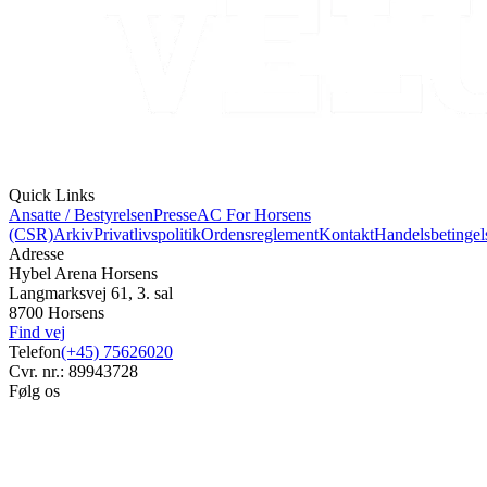
Quick Links
Ansatte / Bestyrelsen
Presse
AC For Horsens
(CSR)
Arkiv
Privatlivspolitik
Ordensreglement
Kontakt
Handelsbetingel
Adresse
Hybel Arena Horsens
Langmarksvej 61, 3. sal
8700 Horsens
Find vej
Telefon
(+45) 75626020
Cvr. nr.: 89943728
Følg os