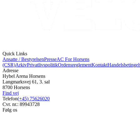
Quick Links
Ansatte / Bestyrelsen
Presse
AC For Horsens
(CSR)
Arkiv
Privatlivspolitik
Ordensreglement
Kontakt
Handelsbetingel
Adresse
Hybel Arena Horsens
Langmarksvej 61, 3. sal
8700 Horsens
Find vej
Telefon
(+45) 75626020
Cvr. nr.: 89943728
Følg os