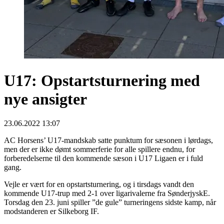
U17: Opstartsturnering med
nye ansigter
23.06.2022 13:07
AC Horsens’ U17-mandskab satte punktum for sæsonen i lørdags,
men der er ikke dømt sommerferie for alle spillere endnu, for
forberedelserne til den kommende sæson i U17 Ligaen er i fuld
gang.
Vejle er vært for en opstartsturnering, og i tirsdags vandt den
kommende U17-trup med 2-1 over ligarivalerne fra SønderjyskE.
Torsdag den 23. juni spiller ”de gule” turneringens sidste kamp, når
modstanderen er Silkeborg IF.