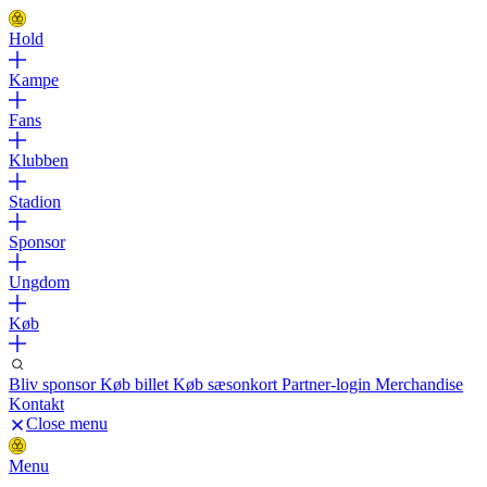
Hold
Kampe
Fans
Klubben
Stadion
Sponsor
Ungdom
Køb
Bliv sponsor
Køb billet
Køb sæsonkort
Partner-login
Merchandise
Kontakt
Close menu
Menu