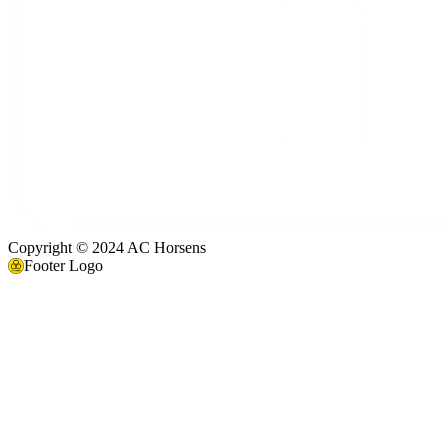
Copyright © 2024 AC Horsens
Footer Logo