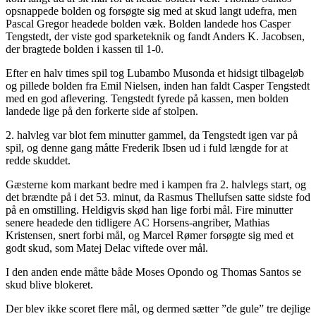
opsnappede bolden og forsøgte sig med at skud langt udefra, men
Pascal Gregor headede bolden væk. Bolden landede hos Casper
Tengstedt, der viste god sparketeknik og fandt Anders K. Jacobsen,
der bragtede bolden i kassen til 1-0.
Efter en halv times spil tog Lubambo Musonda et hidsigt tilbageløb
og pillede bolden fra Emil Nielsen, inden han faldt Casper Tengstedt
med en god aflevering. Tengstedt fyrede på kassen, men bolden
landede lige på den forkerte side af stolpen.
2. halvleg var blot fem minutter gammel, da Tengstedt igen var på
spil, og denne gang måtte Frederik Ibsen ud i fuld længde for at
redde skuddet.
Gæsterne kom markant bedre med i kampen fra 2. halvlegs start, og
det brændte på i det 53. minut, da Rasmus Thellufsen satte sidste fod
på en omstilling. Heldigvis skød han lige forbi mål. Fire minutter
senere headede den tidligere AC Horsens-angriber, Mathias
Kristensen, snert forbi mål, og Marcel Rømer forsøgte sig med et
godt skud, som Matej Delac viftede over mål.
I den anden ende måtte både Moses Opondo og Thomas Santos se
skud blive blokeret.
Der blev ikke scoret flere mål, og dermed sætter ”de gule” tre dejlige