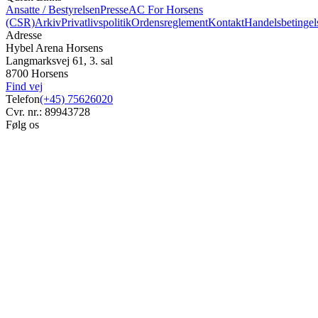
Ansatte / Bestyrelsen
Presse
AC For Horsens
(CSR)
Arkiv
Privatlivspolitik
Ordensreglement
Kontakt
Handelsbetingel
Adresse
Hybel Arena Horsens
Langmarksvej 61, 3. sal
8700 Horsens
Find vej
Telefon
(+45) 75626020
Cvr. nr.: 89943728
Følg os