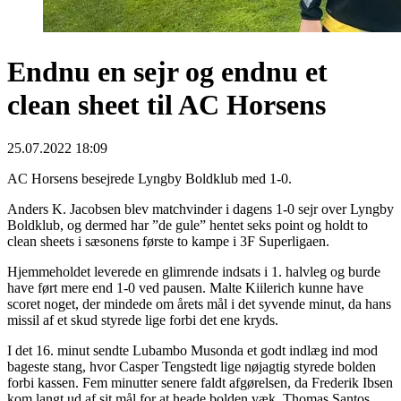
Endnu en sejr og endnu et
clean sheet til AC Horsens
25.07.2022 18:09
AC Horsens besejrede Lyngby Boldklub med 1-0.
Anders K. Jacobsen blev matchvinder i dagens 1-0 sejr over Lyngby
Boldklub, og dermed har ”de gule” hentet seks point og holdt to
clean sheets i sæsonens første to kampe i 3F Superligaen.
Hjemmeholdet leverede en glimrende indsats i 1. halvleg og burde
have ført mere end 1-0 ved pausen. Malte Kiilerich kunne have
scoret noget, der mindede om årets mål i det syvende minut, da hans
missil af et skud styrede lige forbi det ene kryds.
I det 16. minut sendte Lubambo Musonda et godt indlæg ind mod
bageste stang, hvor Casper Tengstedt lige nøjagtig styrede bolden
forbi kassen. Fem minutter senere faldt afgørelsen, da Frederik Ibsen
kom langt ud af sit mål for at heade bolden væk. Thomas Santos