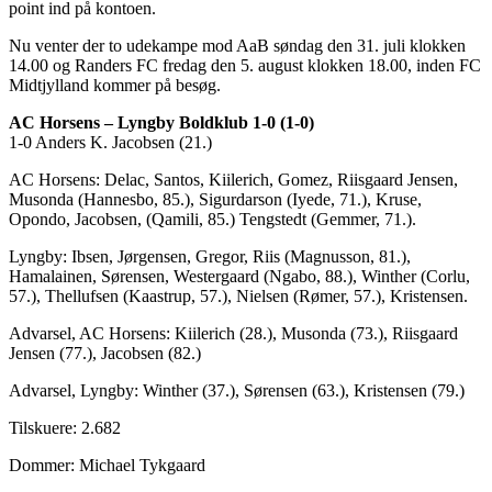
point ind på kontoen.
Nu venter der to udekampe mod AaB søndag den 31. juli klokken
14.00 og Randers FC fredag den 5. august klokken 18.00, inden FC
Midtjylland kommer på besøg.
AC Horsens – Lyngby Boldklub 1-0 (1-0)
1-0 Anders K. Jacobsen (21.)
AC Horsens: Delac, Santos, Kiilerich, Gomez, Riisgaard Jensen,
Musonda (Hannesbo, 85.), Sigurdarson (Iyede, 71.), Kruse,
Opondo, Jacobsen, (Qamili, 85.) Tengstedt (Gemmer, 71.).
Lyngby: Ibsen, Jørgensen, Gregor, Riis (Magnusson, 81.),
Hamalainen, Sørensen, Westergaard (Ngabo, 88.), Winther (Corlu,
57.), Thellufsen (Kaastrup, 57.), Nielsen (Rømer, 57.), Kristensen.
Advarsel, AC Horsens: Kiilerich (28.), Musonda (73.), Riisgaard
Jensen (77.), Jacobsen (82.)
Advarsel, Lyngby: Winther (37.), Sørensen (63.), Kristensen (79.)
Tilskuere: 2.682
Dommer: Michael Tykgaard