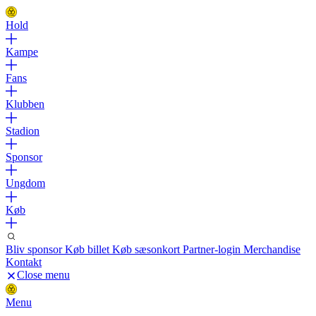
Hold
Kampe
Fans
Klubben
Stadion
Sponsor
Ungdom
Køb
Bliv sponsor
Køb billet
Køb sæsonkort
Partner-login
Merchandise
Kontakt
Close menu
Menu