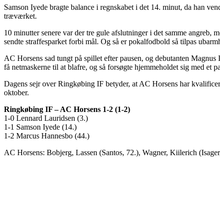
Samson Iyede bragte balance i regnskabet i det 14. minut, da han ven
træværket.
10 minutter senere var der tre gule afslutninger i det samme angreb, 
sendte straffesparket forbi mål. Og så er pokalfodbold så tilpas ubarm
AC Horsens sad tungt på spillet efter pausen, og debutanten Magnus I
få netmaskerne til at blafre, og så forsøgte hjemmeholdet sig med et p
Dagens sejr over Ringkøbing IF betyder, at AC Horsens har kvalificere
oktober.
Ringkøbing IF – AC Horsens 1-2 (1-2)
1-0 Lennard Lauridsen (3.)
1-1 Samson Iyede (14.)
1-2 Marcus Hannesbo (44.)
AC Horsens: Bobjerg, Lassen (Santos, 72.), Wagner, Kiilerich (Isage