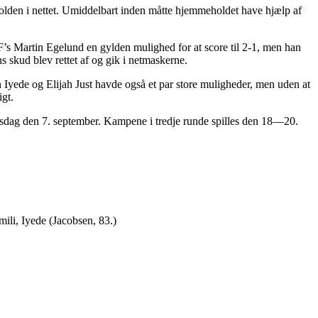
olden i nettet. Umiddelbart inden måtte hjemmeholdet have hjælp af
IF’s Martin Egelund en gylden mulighed for at score til 2-1, men han
s skud blev rettet af og gik i netmaskerne.
Iyede og Elijah Just havde også et par store muligheder, men uden at
igt.
 onsdag den 7. september. Kampene i tredje runde spilles den 18—20.
ili, Iyede (Jacobsen, 83.)