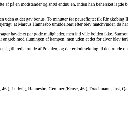
dte af på en modstander og snød endnu en, inden han behersket lagde b
men uden at det gav bonus. To minutter før pausefløjtet fik Ringkøbing 
hjertigt, at Marcus Hannesbo umiddelbart efter blev matchvinder, da han
sager havde et par gode muligheder, men ind ville bolden ikke. Samson 
ar angreb mod slutningen af kampen, men uden at det for alvor blev farl
t sig til tredje runde af Pokalen, og der er lodtrækning til den runde
r, 46.), Ludwig, Hannesbo, Gemmer (Kruse, 46.), Drachmann, Just, Qam