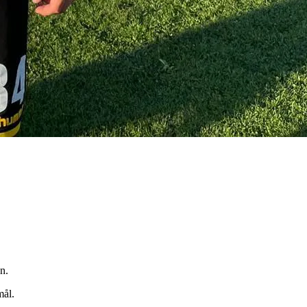
n.
mål.