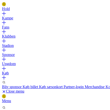
Hold
Kampe
Fans
Klubben
Stadion
Sponsor
Ungdom
Køb
Bliv sponsor
Køb billet
Køb sæsonkort
Partner-login
Merchandise
Ko
Close menu
Menu